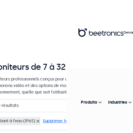
Deman
niteurs de 7 à 32 pouces
teurs professionnels conçus pour un usage industriel et commercial.
exions vidéo et des options de montage polyvalentes, afin de s'inté
onnement, quelle que soit l'utilisation.
Produits
Industries
0
résultats
tant à l'eau (IP65)
Supprimer tous les filtres