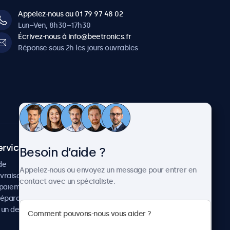
Appelez-nous au 01 79 97 48 02
Lun–Ven, 8h30–17h30
Écrivez-nous à info@beetronics.fr
Réponse sous 2h les jours ouvrables
ervice client
À propos
Besoin d’aide ?
de
Cas concrets
Appelez-nous ou envoyez un message pour entrer en
ivraison
Actualités et mises à jour
contact avec un spécialiste.
paiement
À propos de Beetronics
réparation
Carrière
un devis
Conditions de vente
Données personnelles