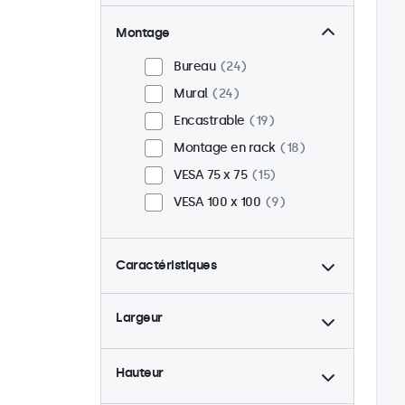
Montage
Bureau
24
Mural
24
Encastrable
19
Montage en rack
18
VESA 75 x 75
15
VESA 100 x 100
9
Caractéristiques
4:3 / 5:4
6
Largeur
9-36 Volt
24
Rétro-éclairage ajustable
24
Hauteur
Lecteur multimedia USB