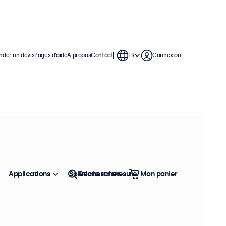
der un devis
Pages d’aide
À propos
Contact
FR
Connexion
 Ces moniteurs offrent diverses
grer facilement dans votre
Applications
Solutions sur mesure
Rechercher
Mon panier
Trier
Top vente