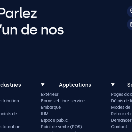
Parlez
’un de nos
ndustries
Applications
S
Extérieur
Pages d’ai
istribution
Bornes et libre-service
Délais de l
Embarqué
Modes de 
oints de
IHM
Retour et 
Espace public
Demander 
estauration
Point de vente (POS)
Contact