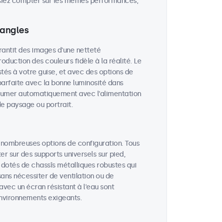
uissiez compter sur les mêmes performances,
 angles
arantit des images d'une netteté
oduction des couleurs fidèle à la réalité. Le
stés à votre guise, et avec des options de
é parfaite avec la bonne luminosité dans
allumer automatiquement avec l'alimentation
de paysage ou portrait.
 nombreuses options de configuration. Tous
r sur des supports universels sur pied,
 dotés de chassîs métalliques robustes qui
ans nécessiter de ventilation ou de
avec un écran résistant à l'eau sont
 environnements exigeants.