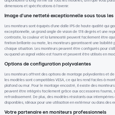
disponibilité à long terme sur tous les modèles, afin que vous p
dimensions et spécifications à l'avenir.
Image d'une netteté exceptionnelle sous tous les
Les moniteurs sont équipés d'une dalle IPS de haute qualité qui g
exceptionnelle, un grand angle de vision de 178 degrés et une repr
contraste, la couleur et la luminosité peuvent facilement être aju
finition brillante ou mate, les moniteurs garantissent une lisibilit
chaque situation. Les moniteurs peuvent être configurés pour s'
ou quand un signal vidéo est fourni et peuvent être utilisés en mo
Options de configuration polyvalentes
Les moniteurs offrent des options de montage polyvalentes et de
les modèles sont compatibles VESA, ce qui les rend faciles à monte
plafond ou mur. Pour le montage encastré, il existe des moniteurs
peuvent être intégrés facilement grâce aux accessoires fournis, s
refroidissement. De plus, des modèles résistants aux intempéries 
disponibles, idéaux pour une utilisation en extérieur ou dans des
Votre partenaire en moniteurs professionnels