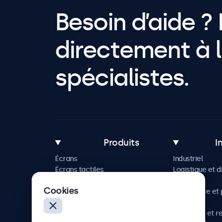
Besoin d’aide ? 
directement à l
spécialistes.
Produits
I
Écrans
Industriel
Écrans tactiles
Logistique et d
Accessoires
Maritime
Cookies
Solutions sur mesure
Commerce et p
vente
Hôtellerie et r