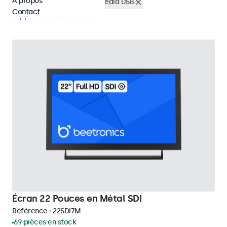
À propos
BNC (SDI)
Lecteur multimedia USB
Contact
Supprimer tous les filtres
Écran 22 Pouces en Métal SDI
Référence :
22SDI7M
69 pièces en stock