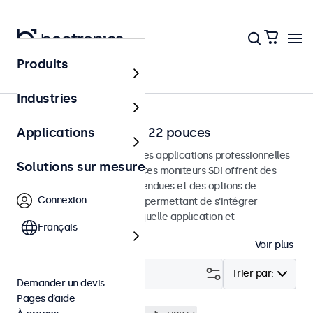
Produits
Accueil
Industries
Moniteurs SDI de 12 à 22 pouces
Applications
Moniteurs SDI conçus pour les applications professionnelles
Solutions sur mesure
et une utilisation continue. Ces moniteurs SDI offrent des
options de configuration étendues et des options de
Connexion
montage polyvalentes, leur permettant de s'intégrer
facilement dans n'importe quelle application et
Français
environnement.
Voir plus
Filtrer (
1
)
Trier par:
Demander un devis
Pages d’aide