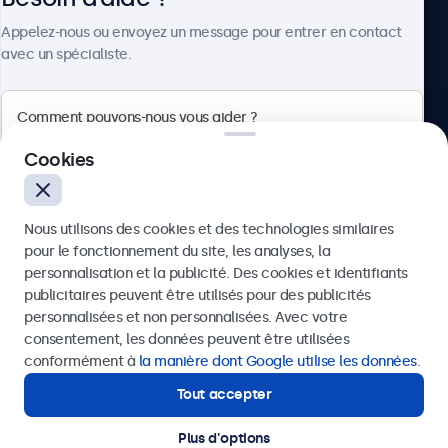
À propos
Appelez-nous ou envoyez un message pour entrer en contact
avec un spécialiste.
Beetronics
Cookies
75 Boulevard Haussmann, 75008 Paris, France
Nous utilisons des cookies et des technologies similaires
4.8/5 noté par 5000+ entreprises
pour le fonctionnement du site, les analyses, la
Français
personnalisation et la publicité. Des cookies et identifiants
publicitaires peuvent être utilisés pour des publicités
Envoyer
personnalisées et non personnalisées. Avec votre
consentement, les données peuvent être utilisées
Ou appelez-nous au
01 79 97 48 02
conformément à
la manière dont Google utilise les données
.
Tout accepter
Besoin d’aide ?
Contactez nos spécialistes.
Plus d'options
© 2026 Beetronics