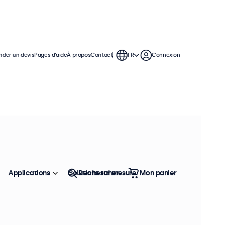
der un devis
Pages d’aide
À propos
Contact
FR
Connexion
Applications
Solutions sur mesure
Rechercher
Mon panier