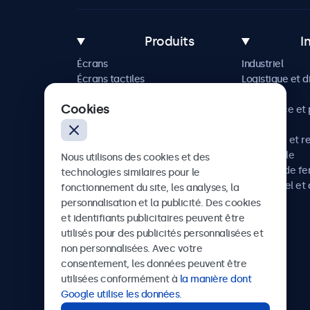
Produits
I
Écrans
Industriel
Écrans tactiles
Logistique et d
Accessoires
Maritime
Cookies
Solutions sur mesure
Commerce et p
vente
Hôtellerie et r
Automobile
Nous utilisons des cookies et des
Chemins de fe
technologies similaires pour le
Audiovisuel et 
fonctionnement du site, les analyses, la
Santé
personnalisation et la publicité. Des cookies
et identifiants publicitaires peuvent être
utilisés pour des publicités personnalisées et
non personnalisées. Avec votre
Beetronics
consentement, les données peuvent être
utilisées conformément à
la manière dont
75 Boulevard Haussmann, 75008 Paris, France
Google utilise les données
.