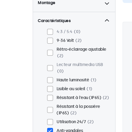
Montage
Bureau
1
Mural
1
Caractéristiques
Panel mount
1
4:3 / 5:4
0
Encastrable
2
9-36 Volt
2
Montage en rack
0
Rétro-éclairage ajustable
VESA 75 x 75
0
2
VESA 100 x 100
2
Lecteur multimedia USB
0
Haute luminosité
1
Lisible au soleil
1
Résistant à l'eau (IP65)
2
Résistant à la possière
(IP65)
2
Utilisation 24/7
2
Anti-vandales