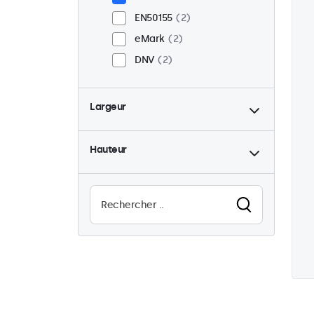
EN50155
2
eMark
2
DNV
2
Largeur
Hauteur