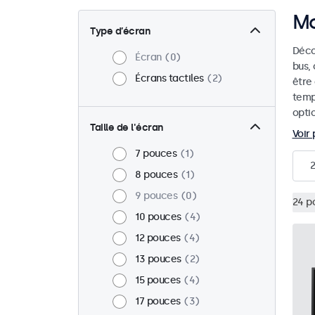
Mo
Type d’écran
Déco
Écran
0
bus,
Écrans tactiles
2
être
temp
opti
Taille de l'écran
Voir 
7 pouces
1
2
8 pouces
1
9 pouces
0
24 p
10 pouces
4
12 pouces
4
13 pouces
2
15 pouces
4
17 pouces
3