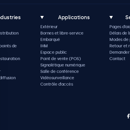
ndustries
Applications
S
Extérieur
Pages d’ai
istribution
Bornes et libre-service
Délais de l
Embarqué
Modes de 
oints de
IHM
Retour et 
Espace public
Demander 
estauration
Point de vente (POS)
Contact
Signalétique numérique
r
Salle de conférence
diffusion
Vidéosurveillance
Contrôle d’accès