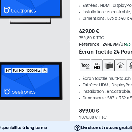
Entrées : HDMI, DisplayPo
Installation : encastrable
Dimensions : 576 x 348 x
629,00 €
754,80 € TTC
Référence :
24HB9M/U1
53 
Écran Tactile 24 Pou
Écran tactile multi-touch
Entrées: HDMI, DisplayPor
Installation : encastrable
Dimensions : 583 x 352 x
899,00 €
1.078,80 € TTC
isponibilité à long terme
Livraison et retours gratui