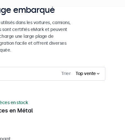
sage embarqué
ilisés dans les voitures, camions,
s sont certifiés eMark et peuvent
 charge une large plage de
ration facile et offrent diverses
rquée.
Trier
Top vente
ièces en stock
ces en Métal
ipoint