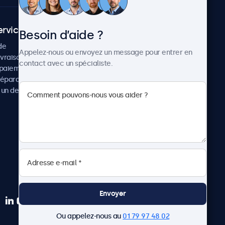
ervice client
À propos
Besoin d’aide ?
de
Cas concrets
Appelez-nous ou envoyez un message pour entrer en
ivraison
Actualités et mises à jour
contact avec un spécialiste.
paiement
À propos de Beetronics
réparation
Carrière
un devis
Conditions de vente
Données personnelles
Envoyer
Ou appelez-nous au
01 79 97 48 02