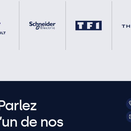
Parlez
’un de nos