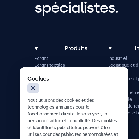
spécialistes.
Produits
I
Écrans
Industriel
Écrans tactiles
Logistique et d
Accessoires
Maritime
Cookies
Solutions sur mesure
Commerce et p
vente
Hôtellerie et r
Automobile
Nous utilisons des cookies et des
Chemins de fe
technologies similaires pour le
Audiovisuel et 
fonctionnement du site, les analyses, la
Santé
personnalisation et la publicité. Des cookies
et identifiants publicitaires peuvent être
utilisés pour des publicités personnalisées et