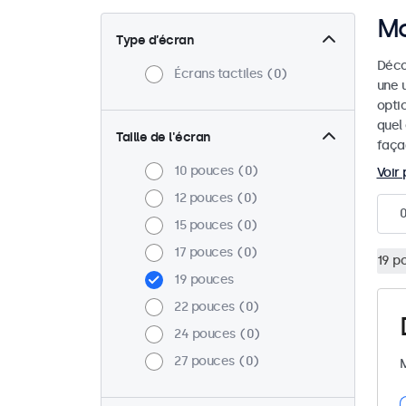
Mo
Type d’écran
Déco
Écrans tactiles
0
une u
optic
quel
Taille de l'écran
faça
10 pouces
0
Voir 
12 pouces
0
15 pouces
0
17 pouces
0
19 p
19 pouces
22 pouces
0
24 pouces
0
27 pouces
0
M