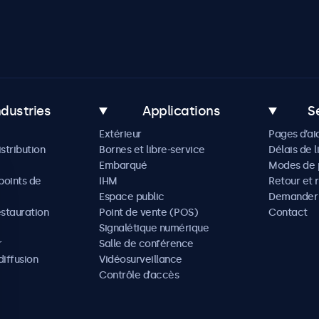
ndustries
Applications
S
Extérieur
Pages d’ai
istribution
Bornes et libre-service
Délais de l
Embarqué
Modes de 
oints de
IHM
Retour et 
Espace public
Demander 
estauration
Point de vente (POS)
Contact
Signalétique numérique
r
Salle de conférence
diffusion
Vidéosurveillance
Contrôle d’accès