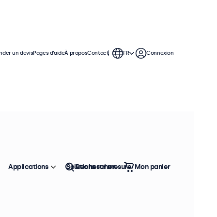
der un devis
Pages d’aide
À propos
Contact
FR
Connexion
Applications
Solutions sur mesure
Rechercher
Mon panier