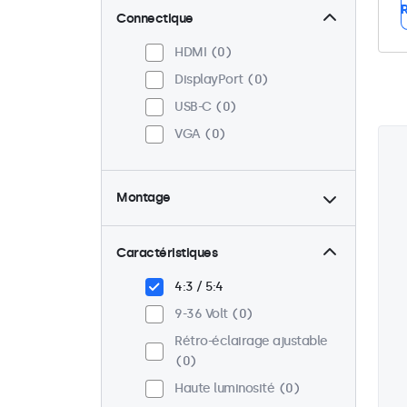
R
Connectique
HDMI
0
DisplayPort
0
USB-C
0
VGA
0
Montage
Panel mount
0
Encastrable
0
Caractéristiques
VESA 75 x 75
0
4:3 / 5:4
VESA 100 x 100
0
9-36 Volt
0
Rétro-éclairage ajustable
0
Haute luminosité
0