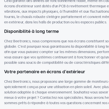
Cela garantit des années de fonctionnement fiable, même en cas d'
écrans d'extérieur sont dotés d'un PCB à revêtement thermique e
vibrations, aux impacts physiques, à l'humidité et aux fluctuati
fournis, le chassîs robuste s'intègre parfaitement et convient mê
en extérieur, dans les halls de production ou les espaces publics.
Disponibilité à long terme
Chez Beetronics, nous comprenons que nos écrans constituent sou
globale. C'est pourquoi nous garantissons la disponibilité à long 
afin que vous puissiez compter sur les mêmes dimensions, performa
vous assure que vos systèmes continueront à fonctionner et qu'u
possible sans soucis de compatibilité ou de caractéristiques diffé
Votre partenaire en écrans d'extérieur
Chez Beetronics, nous proposons une large gamme de moniteurs et
spécialement conçus pour une utilisation en plein soleil. Avec plu
solution adaptée à chaque environnement. Souhaitez-vous savoir q
mieux à votre projet ? Contactez nos spécialistes. Nous serons he
sommes prêts à répondre à toutes vos questions concernant nos a