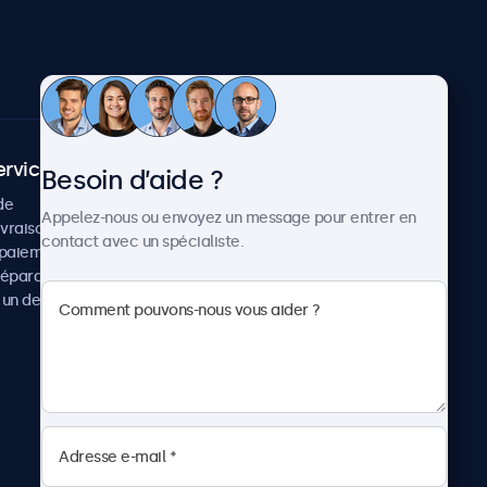
ervice client
À propos
Besoin d’aide ?
de
Cas concrets
Appelez-nous ou envoyez un message pour entrer en
ivraison
Actualités et mises à jour
contact avec un spécialiste.
paiement
À propos de Beetronics
réparation
Carrière
un devis
Conditions de vente
Données personnelles