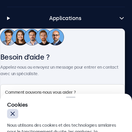
Applications
Service client
Besoin d’aide ?
À propos
Appelez-nous ou envoyez un message pour entrer en contact
avec un spécialiste.
Beetronics
Cookies
75 Boulevard Haussmann, 75008 Paris, France
Nous utilisons des cookies et des technologies similaires
4.8/5 noté par 5000+ entreprises
pour le fonctionnement du site, les analyses, la