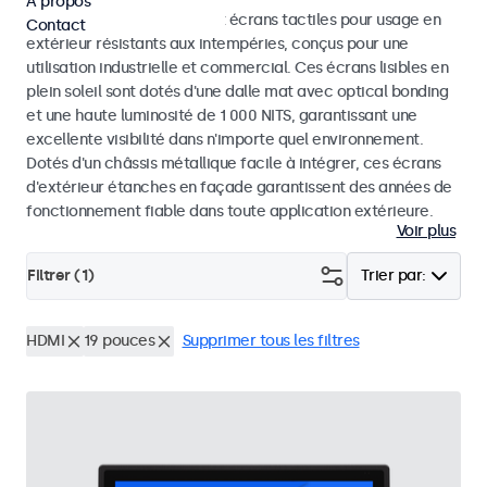
À propos
Découvrez nos moniteurs et écrans tactiles pour usage en
Contact
extérieur résistants aux intempéries, conçus pour une
utilisation industrielle et commercial. Ces écrans lisibles en
plein soleil sont dotés d'une dalle mat avec optical bonding
et une haute luminosité de 1 000 NITS, garantissant une
excellente visibilité dans n'importe quel environnement.
Dotés d'un châssis métallique facile à intégrer, ces écrans
d'extérieur étanches en façade garantissent des années de
fonctionnement fiable dans toute application extérieure.
Voir plus
Filtrer (
1
)
Trier par:
HDMI
19 pouces
Supprimer tous les filtres