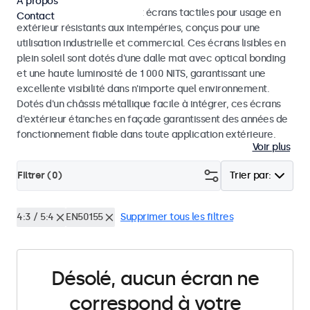
À propos
Découvrez nos moniteurs et écrans tactiles pour usage en
Contact
extérieur résistants aux intempéries, conçus pour une
utilisation industrielle et commercial. Ces écrans lisibles en
plein soleil sont dotés d'une dalle mat avec optical bonding
et une haute luminosité de 1 000 NITS, garantissant une
excellente visibilité dans n'importe quel environnement.
Dotés d'un châssis métallique facile à intégrer, ces écrans
d'extérieur étanches en façade garantissent des années de
fonctionnement fiable dans toute application extérieure.
Voir plus
Filtrer (
0
)
Trier par:
4:3 / 5:4
EN50155
Supprimer tous les filtres
Désolé, aucun écran ne
correspond à votre