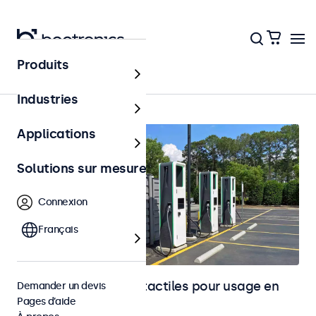
Produits
Accueil
Industries
Applications
Solutions sur mesure
Connexion
Français
Moniteurs et écrans tactiles pour usage en
Demander un devis
Pages d’aide
extérieur