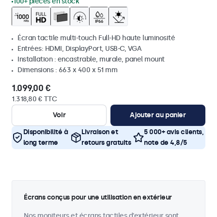
100+ pièces en stock
Écran tactile multi-touch Full-HD haute luminosité
Entrées: HDMI, DisplayPort, USB-C, VGA
Installation : encastrable, murale, panel mount
Dimensions : 663 x 400 x 51 mm
1.099,00 €
1.318,80 € TTC
Voir
Ajouter au panier
Disponibilité à
Livraison et
5 000+ avis clients,
long terme
retours gratuits
note de 4,8/5
Écrans conçus pour une utilisation en extérieur
Nos moniteurs et écrans tactiles d'extérieur sont