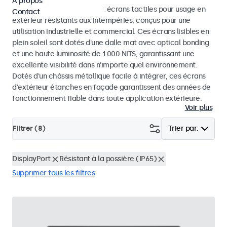
À propos
Découvrez nos moniteurs et écrans tactiles pour usage en
Contact
extérieur résistants aux intempéries, conçus pour une
utilisation industrielle et commercial. Ces écrans lisibles en
plein soleil sont dotés d'une dalle mat avec optical bonding
et une haute luminosité de 1 000 NITS, garantissant une
excellente visibilité dans n'importe quel environnement.
Dotés d'un châssis métallique facile à intégrer, ces écrans
d'extérieur étanches en façade garantissent des années de
fonctionnement fiable dans toute application extérieure.
Voir plus
Filtrer (
8
)
Trier par:
DisplayPort
Résistant à la possière (IP65)
Supprimer tous les filtres