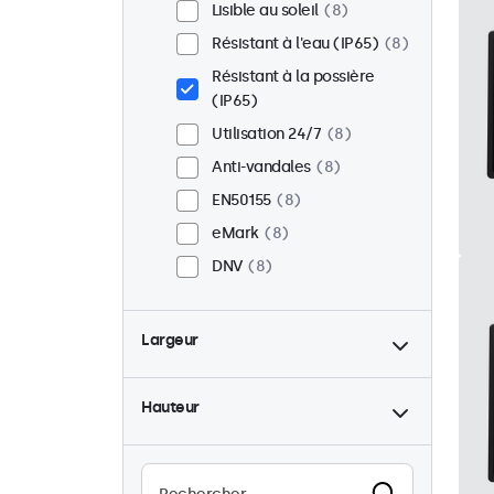
Lisible au soleil
8
Résistant à l'eau (IP65)
8
Résistant à la possière
(IP65)
Utilisation 24/7
8
Anti-vandales
8
EN50155
8
eMark
8
DNV
8
Largeur
Hauteur