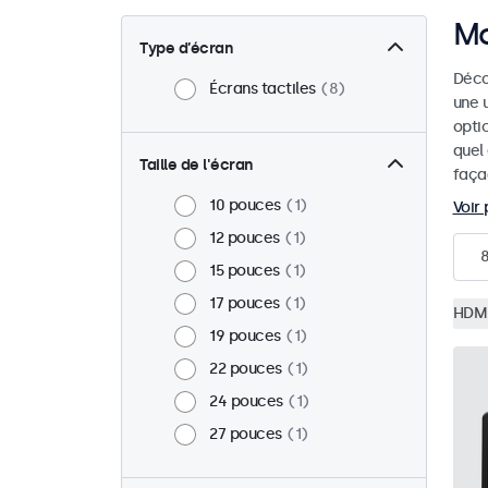
Mo
Type d’écran
Déco
Écrans tactiles
8
une u
optic
quel
Taille de l'écran
faça
10 pouces
1
Voir 
12 pouces
1
15 pouces
1
17 pouces
1
HDM
19 pouces
1
22 pouces
1
24 pouces
1
27 pouces
1