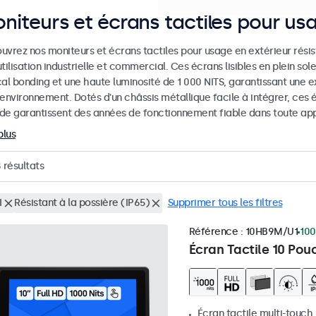
niteurs et écrans tactiles pour us
uvrez nos moniteurs et écrans tactiles pour usage en extérieur rési
tilisation industrielle et commercial. Ces écrans lisibles en plein sol
al bonding et une haute luminosité de 1 000 NITS, garantissant une ex
 environnement. Dotés d'un châssis métallique facile à intégrer, ces
de garantissent des années de fonctionnement fiable dans toute appl
plus
8
résultats
I
Résistant à la possière (IP65)
Supprimer tous les filtres
Référence :
10HB9M/U1
100
Écran Tactile 10 Pou
Écran tactile multi-touch