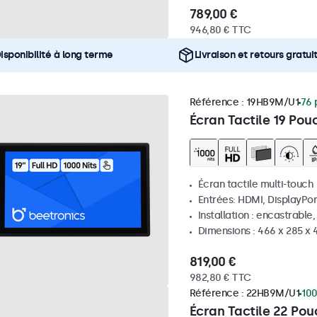
789,00 €
946,80 € TTC
isponibilité à long terme
Livraison et retours gratui
Référence :
19HB9M/U1
76 
Écran Tactile 19 Pou
Écran tactile multi-touch
Entrées: HDMI, DisplayPor
Installation : encastrable
Dimensions : 466 x 285 x
819,00 €
982,80 € TTC
Référence :
22HB9M/U1
100
Écran Tactile 22 Po