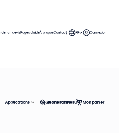
der un devis
Pages d’aide
À propos
Contact
FR
Connexion
Applications
Solutions sur mesure
Rechercher
Mon panier