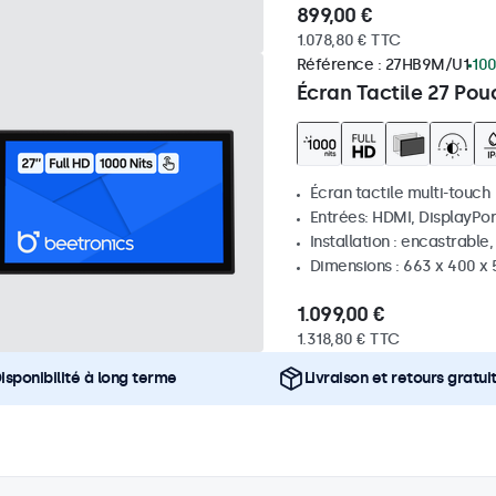
899,00 €
1.078,80 € TTC
Référence :
27HB9M/U1
100
Écran Tactile 27 Pou
Écran tactile multi-touch
Entrées: HDMI, DisplayPor
Installation : encastrable
Dimensions : 663 x 400 x
1.099,00 €
1.318,80 € TTC
isponibilité à long terme
Livraison et retours gratui