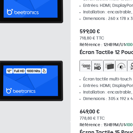
Entrées: HDMI, DisplayPor
Installation : encastrable
Dimensions : 260 x 178 x
599,00 €
718,80 € TTC
Référence :
12HB9M/U1
100
Écran Tactile 12 Pou
Écran tactile multi-touch
Entrées: HDMI, DisplayPor
Installation : encastrable
Dimensions : 305 x 192 x 
649,00 €
778,80 € TTC
Référence :
15HB9M/U1
100
Écran Tactile 15 Pou