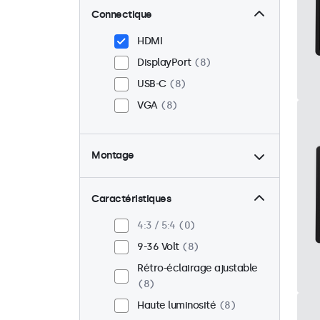
Connectique
HDMI
DisplayPort
8
USB-C
8
VGA
8
Montage
Panel mount
8
Encastrable
8
Caractéristiques
VESA 75 x 75
3
4:3 / 5:4
0
VESA 100 x 100
5
9-36 Volt
8
Rétro-éclairage ajustable
8
Haute luminosité
8