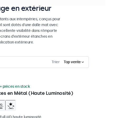
age en extérieur
stants aux intempéries, conçus pour
eil sont dotés d'une dalle mat avec
cellente visibilité dans n'importe
 écrans d'extérieur étanches en
ication extérieure.
Trier
Top vente
+ pièces en stock
ces en Métal (Haute Luminosité)
 Full-HD haute luminosité