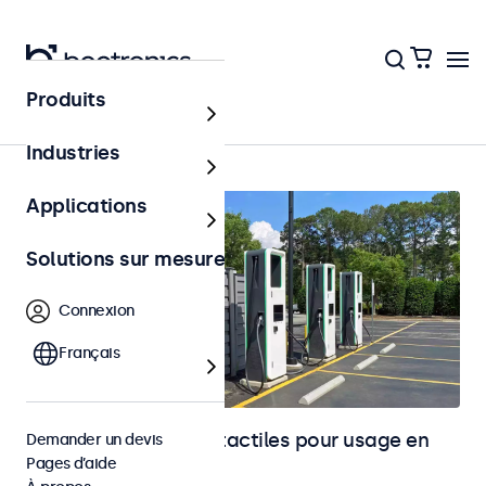
Produits
Accueil
Industries
Applications
Solutions sur mesure
Connexion
Français
Moniteurs et écrans tactiles pour usage en
Demander un devis
Pages d’aide
extérieur