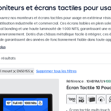
niteurs et écrans tactiles pour us
uvrez nos moniteurs et écrans tactiles pour usage en extérieur rési
tilisation industrielle et commercial. Ces écrans lisibles en plein sol
al bonding et une haute luminosité de 1 000 NITS, garantissant une ex
 environnement. Dotés d'un châssis métallique facile à intégrer, ces
de garantissent des années de fonctionnement fiable dans toute appl
plus
8
résultats
l mount
EN50155
Supprimer tous les filtres
Référence :
10HB9M/U1
100
Écran Tactile 10 Pou
Écran tactile multi-touch