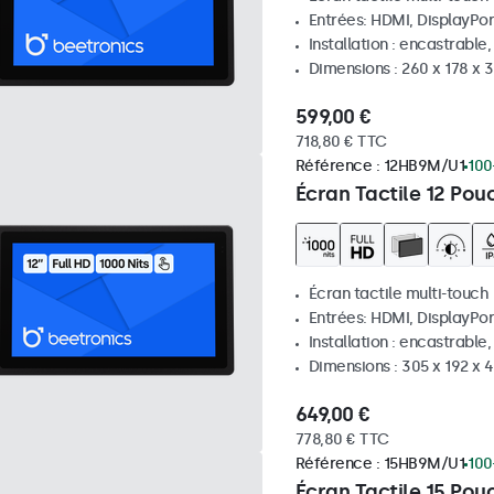
Entrées: HDMI, DisplayPor
Installation : encastrable
Dimensions : 260 x 178 x
599,00 €
718,80 € TTC
Référence :
12HB9M/U1
100
Écran Tactile 12 Pou
Écran tactile multi-touch
Entrées: HDMI, DisplayPor
Installation : encastrable
Dimensions : 305 x 192 x 
649,00 €
778,80 € TTC
Référence :
15HB9M/U1
100
Écran Tactile 15 Pou