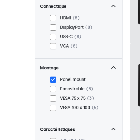
Connectique
HDMI
8
DisplayPort
8
USB-C
8
VGA
8
Montage
Panel mount
Encastrable
8
VESA 75 x 75
3
VESA 100 x 100
5
Caractéristiques