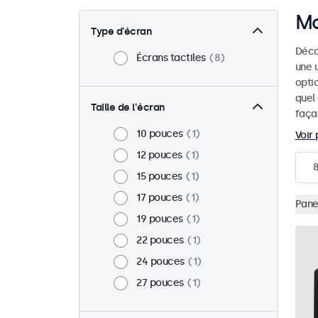
Mo
Type d’écran
Déco
Écrans tactiles
8
une u
optic
quel
Taille de l'écran
faça
10 pouces
1
Voir 
12 pouces
1
15 pouces
1
17 pouces
1
Pane
19 pouces
1
22 pouces
1
24 pouces
1
27 pouces
1