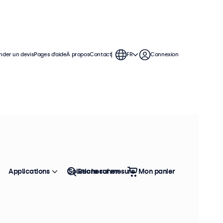
der un devis
Pages d’aide
À propos
Contact
FR
Connexion
Applications
Solutions sur mesure
Rechercher
Mon panier