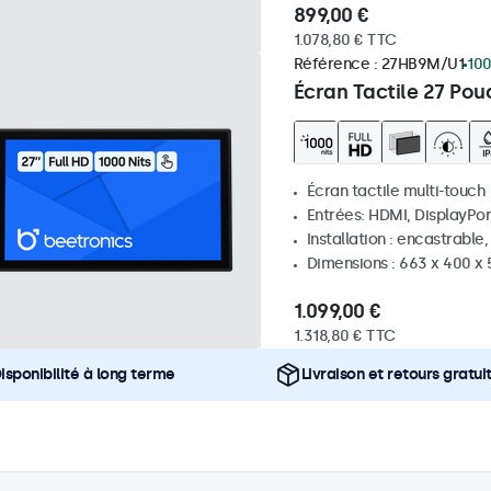
899,00 €
1.078,80 € TTC
Référence :
27HB9M/U1
100
Écran Tactile 27 Pou
Écran tactile multi-touch
Entrées: HDMI, DisplayPor
Installation : encastrable
Dimensions : 663 x 400 x
1.099,00 €
1.318,80 € TTC
isponibilité à long terme
Livraison et retours gratui