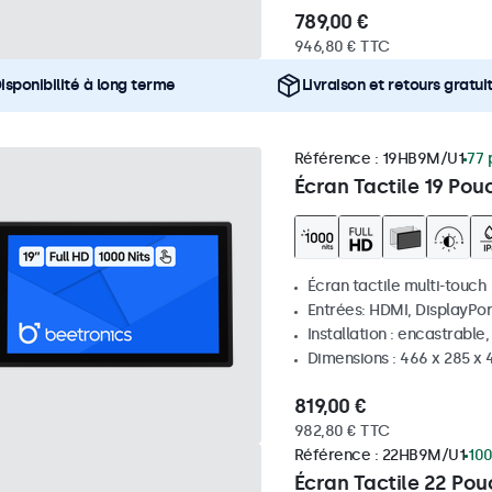
789,00 €
946,80 € TTC
isponibilité à long terme
Livraison et retours gratui
Référence :
19HB9M/U1
77 
Écran Tactile 19 Pou
Écran tactile multi-touch
Entrées: HDMI, DisplayPor
Installation : encastrable
Dimensions : 466 x 285 x
819,00 €
982,80 € TTC
Référence :
22HB9M/U1
100
Écran Tactile 22 Po