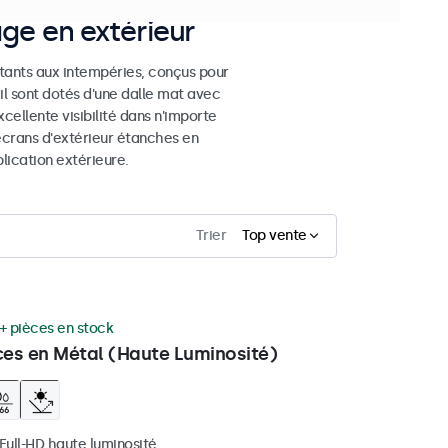
age en extérieur
stants aux intempéries, conçus pour
eil sont dotés d'une dalle mat avec
cellente visibilité dans n'importe
 écrans d'extérieur étanches en
ication extérieure.
Trier
Top vente
+ pièces en stock
ces en Métal (Haute Luminosité)
 Full-HD haute luminosité