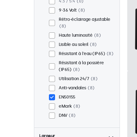
4:3 / 5:4
0
9-36 Volt
8
Rétro-éclairage ajustable
8
Haute luminosité
8
Lisible au soleil
8
Résistant à l'eau (IP65)
8
Résistant à la possière
(IP65)
8
Utilisation 24/7
8
Anti-vandales
8
EN50155
eMark
8
DNV
8
Largeur