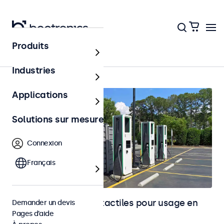
Produits
Accueil
Industries
Applications
Solutions sur mesure
Connexion
Français
Moniteurs et écrans tactiles pour usage en
Demander un devis
Pages d’aide
extérieur