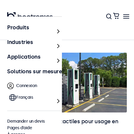
Produits
Accueil
Industries
Applications
Solutions sur mesure
Connexion
Français
Moniteurs et écrans tactiles pour usage en
Demander un devis
Pages d’aide
extérieur