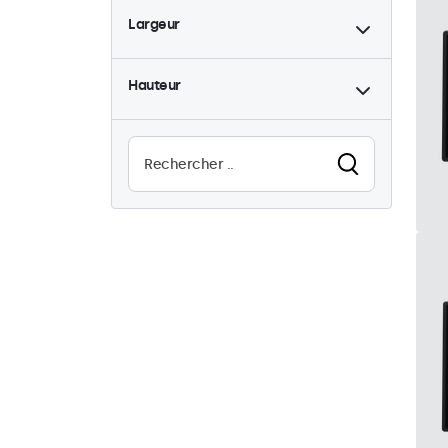
Largeur
9-36 Volt
5
Rétro-éclairage ajustable
5
Hauteur
Haute luminosité
5
Lisible au soleil
5
Résistant à l'eau (IP65)
5
Résistant à la possière
(IP65)
5
Utilisation 24/7
5
Anti-vandales
5
EN50155
5
eMark
5
DNV
5