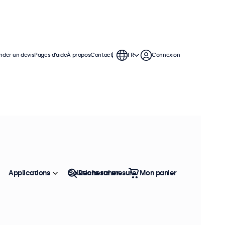
der un devis
Pages d’aide
À propos
Contact
FR
Connexion
Applications
Solutions sur mesure
Rechercher
Mon panier