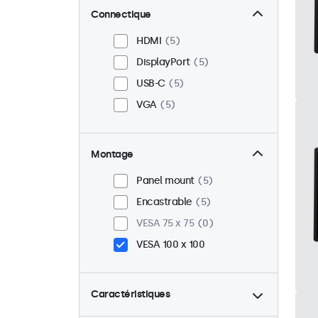
Connectique
HDMI
5
DisplayPort
5
USB-C
5
VGA
5
Montage
Panel mount
5
Encastrable
5
VESA 75 x 75
0
VESA 100 x 100
Caractéristiques
4:3 / 5:4
0