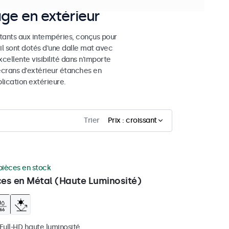
age en extérieur
stants aux intempéries, conçus pour
eil sont dotés d'une dalle mat avec
cellente visibilité dans n'importe
 écrans d'extérieur étanches en
ication extérieure.
Trier
Prix : croissant
pièces en stock
ces en Métal (Haute Luminosité)
 Full-HD haute luminosité