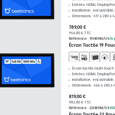
Entrées: HDMI, DisplayPor
Installation : encastrable
Dimensions : 417 x 280 x
789,00 €
946,80 € TTC
Référence :
19HB9M/U1
76 
Écran Tactile 19 Pou
Écran tactile multi-touch
Entrées: HDMI, DisplayPor
Installation : encastrable
Dimensions : 466 x 285 x
819,00 €
982,80 € TTC
Référence :
22HB9M/U1
100
Écran Tactile 22 Po