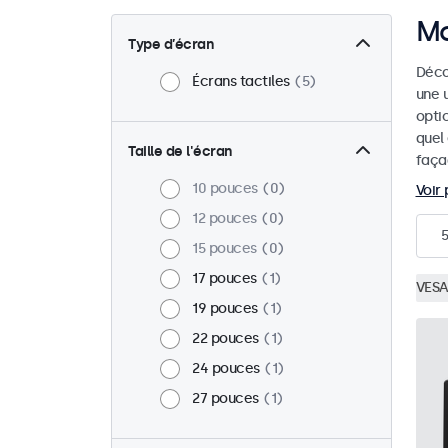
Mo
Type d’écran
Déco
Écrans tactiles
5
une u
optic
quel
Taille de l'écran
faça
10 pouces
0
Voir 
12 pouces
0
5
15 pouces
0
17 pouces
1
VESA
19 pouces
1
22 pouces
1
24 pouces
1
27 pouces
1