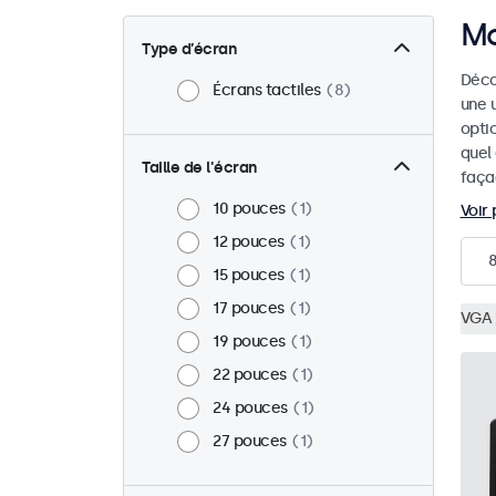
Mo
Type d’écran
Déco
Écrans tactiles
8
une u
optic
quel
Taille de l'écran
faça
10 pouces
1
Voir 
12 pouces
1
15 pouces
1
17 pouces
1
VGA
19 pouces
1
22 pouces
1
24 pouces
1
27 pouces
1