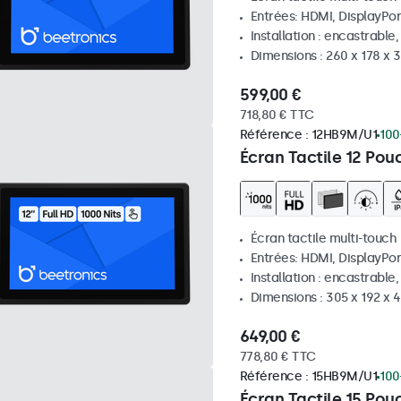
Entrées: HDMI, DisplayPor
Installation : encastrable
Dimensions : 260 x 178 x
599,00 €
718,80 € TTC
Référence :
12HB9M/U1
100
Écran Tactile 12 Pou
Écran tactile multi-touch
Entrées: HDMI, DisplayPor
Installation : encastrable
Dimensions : 305 x 192 x 
649,00 €
778,80 € TTC
Référence :
15HB9M/U1
100
Écran Tactile 15 Pou