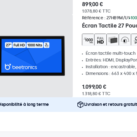
899,00 €
1.078,80 € TTC
Référence :
27HB9M/U1
100
Écran Tactile 27 Pou
Écran tactile multi-touch
Entrées: HDMI, DisplayPor
Installation : encastrable
Dimensions : 663 x 400 x
1.099,00 €
1.318,80 € TTC
isponibilité à long terme
Livraison et retours gratui