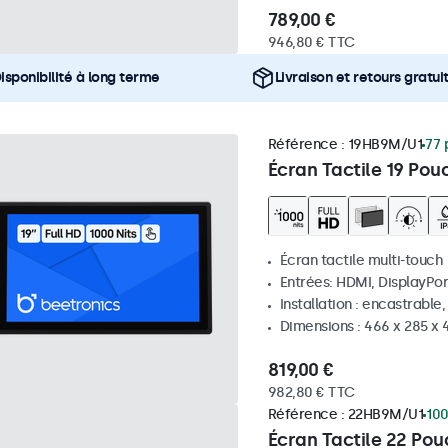
789,00 €
946,80 € TTC
isponibilité à long terme
Livraison et retours gratui
Référence :
19HB9M/U1
77 
Écran Tactile 19 Pou
Écran tactile multi-touch
Entrées: HDMI, DisplayPor
Installation : encastrable
Dimensions : 466 x 285 x
819,00 €
982,80 € TTC
Référence :
22HB9M/U1
100
Écran Tactile 22 Po