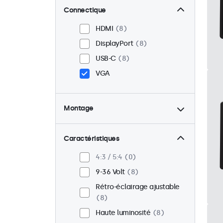
Connectique
HDMI
8
DisplayPort
8
USB-C
8
VGA
Montage
Panel mount
8
Encastrable
8
Caractéristiques
VESA 75 x 75
3
4:3 / 5:4
0
VESA 100 x 100
5
9-36 Volt
8
Rétro-éclairage ajustable
8
Haute luminosité
8