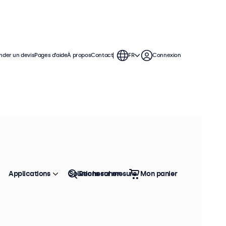
der un devis
Pages d’aide
À propos
Contact
FR
Connexion
Applications
Solutions sur mesure
Rechercher
Mon panier