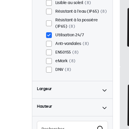
Lisible au soleil
8
Résistant à l'eau (IP65)
8
Résistant à la possière
(IP65)
8
Utilisation 24/7
Anti-vandales
8
EN50155
8
eMark
8
DNV
8
Largeur
Hauteur