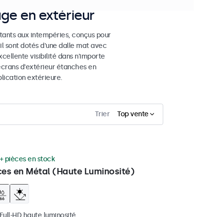
age en extérieur
stants aux intempéries, conçus pour
eil sont dotés d'une dalle mat avec
cellente visibilité dans n'importe
 écrans d'extérieur étanches en
ication extérieure.
Trier
Top vente
+ pièces en stock
ces en Métal (Haute Luminosité)
 Full-HD haute luminosité