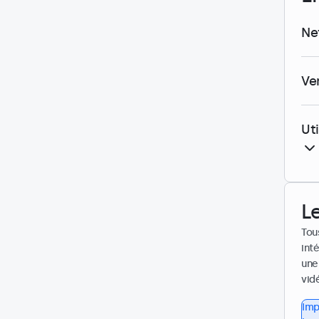
Ne
Ve
Ut
L
Tou
int
une
vid
Imp