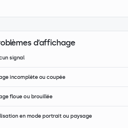
roblèmes d’affichage
cun signal
age incomplète ou coupée
age floue ou brouillée
ilisation en mode portrait ou paysage