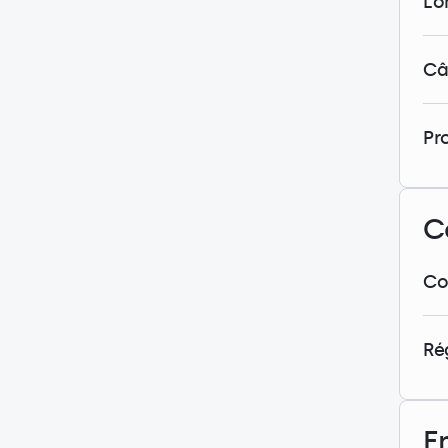
Lo
Câ
Pr
C
Co
Ré
E