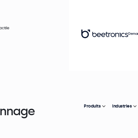
actile
Deman
annage
Produits
Industries