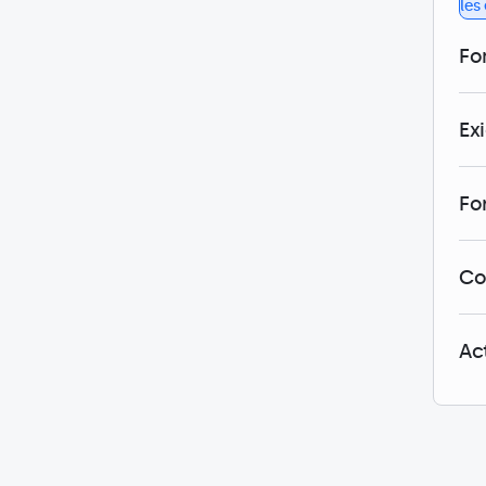
les
Fo
Ex
Fo
Co
Ac