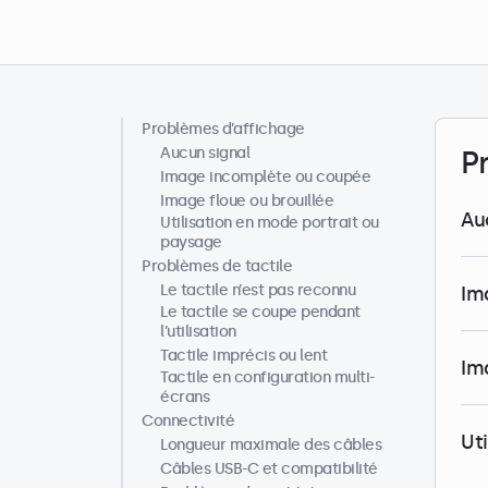
Problèmes d’affichage
Centre d’aide
Aucun signal
P
Image incomplète ou coupée
Image floue ou brouillée
Au
Utilisation en mode portrait ou
paysage
Problèmes de tactile
Le tactile n’est pas reconnu
Im
Le tactile se coupe pendant
l’utilisation
Tactile imprécis ou lent
Im
Tactile en configuration multi-
écrans
Connectivité
Ut
Longueur maximale des câbles
Câbles USB-C et compatibilité