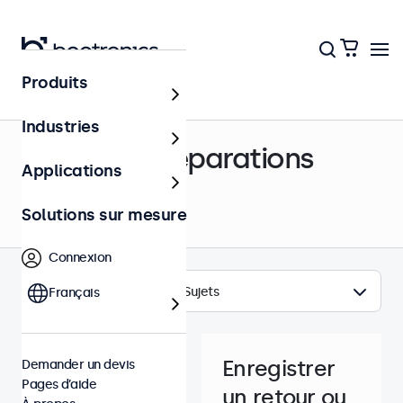
Produits
Centre d’aide
Industries
Retours & Réparations
Applications
Solutions sur mesure
Connexion
Sujets
Français
Enregistrer
Demander un devis
Pages d’aide
un retour ou