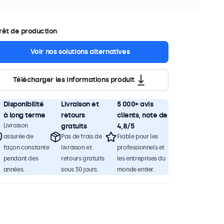
rêt de production
Voir nos solutions alternatives
Télécharger les informations produit
Disponibilité
Livraison et
5 000+ avis
à long terme
retours
clients, note de
Livraison
gratuits
4,8/5
assurée de
Pas de frais de
Fiable pour les
façon constante
livraison et
professionnels et
pendant des
retours gratuits
les entreprises du
années.
sous 30 jours.
monde entier.