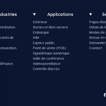
ndustries
Applications
S
Extérieur
Pages d’ai
istribution
Bornes et libre-service
Délais de l
Embarqué
Modes de 
oints de
IHM
Retour et 
Espace public
Demander 
estauration
Point de vente (POS)
Contact
Signalétique numérique
r
Salle de conférence
diffusion
Vidéosurveillance
Contrôle d’accès