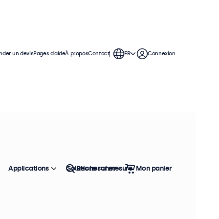
der un devis
Pages d’aide
À propos
Contact
FR
Connexion
férence : 12TS
pédition prévue sous 10 à 12 jours
cran tactile 12 pouces
4:3)
Applications
Solutions sur mesure
Rechercher
Mon panier
formations produit
Format d'image 4:3
Entrées : HDMI, VGA, BNC, RCA
Installation : Murale et bureau