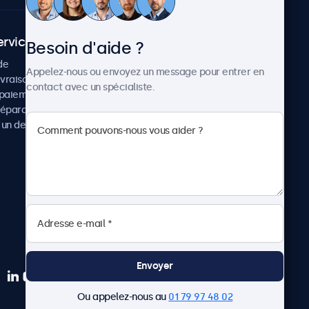
ervice client
À propos
Besoin d'aide ?
de
Cas concrets
Appelez-nous ou envoyez un message pour entrer en
ivraison
Actualités et mises à jour
contact avec un spécialiste.
paiement
À propos de Beetronics
réparation
Carrière
un devis
Conditions de vente
Données personnelles
Envoyer
Ou appelez-nous au
01 79 97 48 02