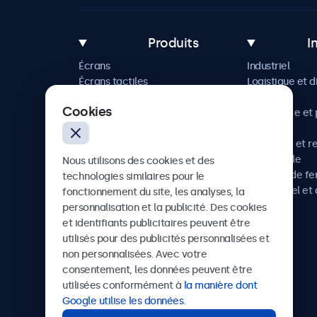
Produits
I
Écrans
Industriel
Écrans tactiles
Logistique et d
Accessoires
Maritime
Cookies
Solutions sur mesure
Commerce et p
vente
Hôtellerie et r
Automobile
Nous utilisons des cookies et des
Chemins de fe
technologies similaires pour le
Audiovisuel et 
fonctionnement du site, les analyses, la
Santé
personnalisation et la publicité. Des cookies
et identifiants publicitaires peuvent être
utilisés pour des publicités personnalisées et
non personnalisées. Avec votre
Beetronics
consentement, les données peuvent être
utilisées conformément à
la manière dont
75 Boulevard Haussmann, 75008 Paris, France
Google utilise les données
.