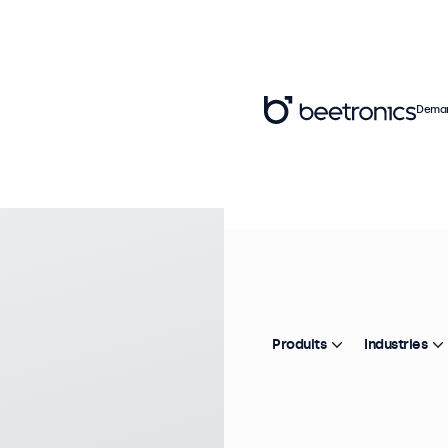
Deman
Ré
Ex
É
(
Produits
Industries
In