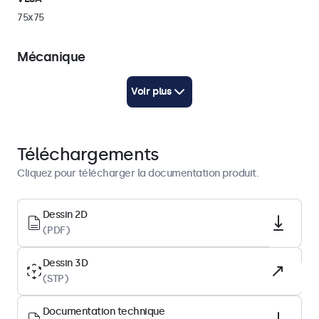
75x75
Mécanique
Poids
Voir plus
600 gramme
Couleur
Noir
Téléchargements
Hauteur
Cliquez pour télécharger la documentation produit.
177 mm
Dessin technique (2D)
Dessin 2D
(PDF)
Télécharger PDF
Dessin technique (3D)
Dessin 3D
Télécharger CAD/STP
(STP)
Documentation technique
Ce colis contient