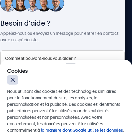
Service client
Besoin d'aide ?
À propos
Appelez-nous ou envoyez un message pour entrer en contact
avec un spécialiste.
Beetronics
Cookies
75 Boulevard Haussmann, 75008 Paris, France
Nous utilisons des cookies et des technologies similaires
4.8/5 noté par 5000+ entreprises
pour le fonctionnement du site, les analyses, la
Français
personnalisation et la publicité. Des cookies et identifiants
publicitaires peuvent être utilisés pour des publicités
Envoyer
personnalisées et non personnalisées. Avec votre
consentement, les données peuvent être utilisées
Ou appelez-nous au
01 79 97 48 02
conformément à
la manière dont Google utilise les données
.