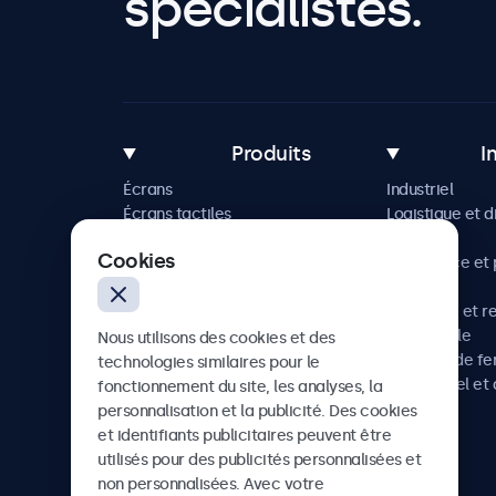
spécialistes.
Produits
I
Écrans
Industriel
Écrans tactiles
Logistique et d
Accessoires
Maritime
Cookies
Solutions sur mesure
Commerce et p
vente
Hôtellerie et r
Automobile
Nous utilisons des cookies et des
Chemins de fe
technologies similaires pour le
Audiovisuel et 
fonctionnement du site, les analyses, la
Santé
personnalisation et la publicité. Des cookies
et identifiants publicitaires peuvent être
utilisés pour des publicités personnalisées et
non personnalisées. Avec votre