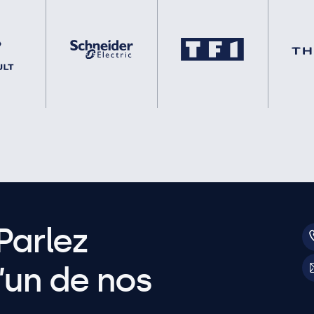
Parlez
’un de nos