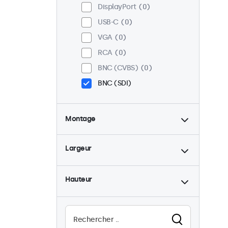
DisplayPort
0
USB-C
0
VGA
0
RCA
0
BNC (CVBS)
0
BNC (SDI)
Montage
Bureau
0
Largeur
Mural
0
Panel mount
0
Hauteur
Encastrable
0
Montage en rack
0
VESA 75 x 75
0
VESA 100 x 100
0