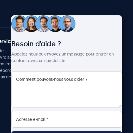
ervice client
À propos
Besoin d’aide ?
de
Cas concrets
Appelez-nous ou envoyez un message pour entrer en
ivraison
Actualités et mises à jour
contact avec un spécialiste.
paiement
À propos de Beetronics
réparation
Carrière
un devis
Conditions de vente
Données personnelles