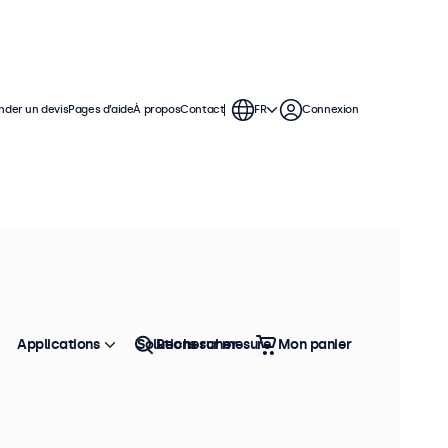
der un devis
Pages d’aide
À propos
Contact
FR
Connexion
s
ontinue dans des applications
égration facile dans n'importe quel
Applications
Solutions sur mesure
Rechercher
Mon panier
Trier
Top vente