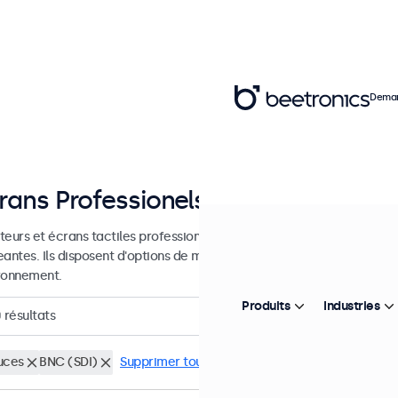
Deman
rans Professionels de 7 à 27 pouce
teurs et écrans tactiles professionnels conçus pour une utilisation c
eantes. Ils disposent d'options de montage polyvalentes pour une int
ronnement.
Produits
Industries
0
résultats
uces
BNC (SDI)
Supprimer tous les filtres