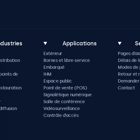
ndustries
Applications
S
Extérieur
Pages d’ai
istribution
Bornes et libre-service
Délais de l
Embarqué
Modes de 
oints de
IHM
Retour et 
Espace public
Demander 
estauration
Point de vente (POS)
Contact
Signalétique numérique
r
Salle de conférence
diffusion
Vidéosurveillance
Contrôle d’accès