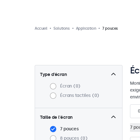
Accueil
Solutions
Application
7 pouces
Éc
Type d’écran
Moni
Écran
0
exig
Écrans tactiles
0
envi
Taille de l'écran
7 po
7 pouces
8 pouces
0