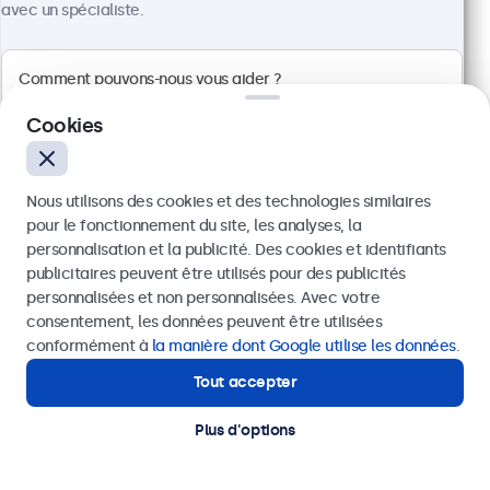
avec un spécialiste.
Résolution 1920 x 1080 (Full HD)
Entrées : HDMI, VGA, BNC, RCA
Installation : encastrable, murale et bureau
Dimensions : 560 x 337 x 41 mm
Cookies
499,00 €
598,80 € TTC
Nous utilisons des cookies et des technologies similaires
Voir
Ajouter au panier
pour le fonctionnement du site, les analyses, la
personnalisation et la publicité. Des cookies et identifiants
publicitaires peuvent être utilisés pour des publicités
Envoyer
personnalisées et non personnalisées. Avec votre
consentement, les données peuvent être utilisées
Ou appelez-nous au
01 79 97 48 02
conformément à
la manière dont Google utilise les données
.
Tout accepter
Besoin d’aide ?
Contactez nos spécialistes.
Plus d'options