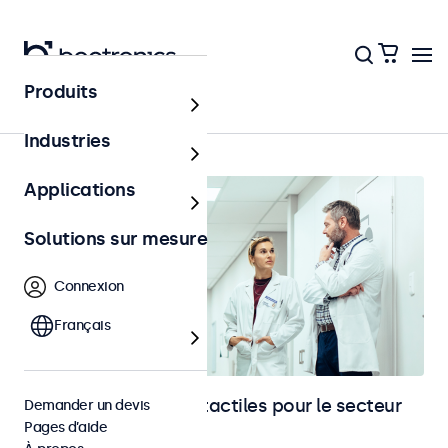
Produits
Accueil
Industries
Applications
Solutions sur mesure
Connexion
Français
Moniteurs et écrans tactiles pour le secteur
Demander un devis
Pages d’aide
de la santé