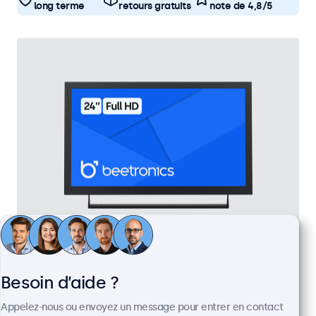
long terme
retours gratuits
note de 4,8/5
Écran 24 Pouces en Métal
Référence :
24HD7M
Besoin d’aide ?
100+ pièces en stock
Appelez-nous ou envoyez un message pour entrer en contact