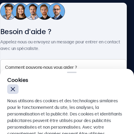
1x lecteur multimédia USB intégré
Entrée AUX (3.5mm)
Service client
1x
Besoin d'aide ?
Sortie AUX (3.5mm)
À propos
1x
Appelez-nous ou envoyez un message pour entrer en contact
avec un spécialiste.
Mécanique
Dimensions (sans le pied)
Beetronics
284 x 179 x 32 mm
Cookies
Taille de l’image
75 Boulevard Haussmann, 75008 Paris, France
258 x 142 mm
Nous utilisons des cookies et des technologies similaires
Poids
4.8/5 noté par 5000+ entreprises
pour le fonctionnement du site, les analyses, la
600 gramme (1000 gramme avec pied)
Français
personnalisation et la publicité. Des cookies et identifiants
Couleur
publicitaires peuvent être utilisés pour des publicités
Envoyer
personnalisées et non personnalisées. Avec votre
Noir
consentement, les données peuvent être utilisées