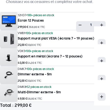
Choisissez vos accessoires et complétez votre achat.
Performances d’affichage
12HD7
100+ pièces en stock
Luminosité maximale
Écran 12 Pouces
300 nits (typique)
299,00 €
358,80 € TTC
Luminosité minimale
VWB1
100+ pièces en stock
1 nit
Support mural plat VESA (écrans 7 ~ 19 pouces)
25,00 €
30,00 € TTC
Contraste
VDK5
100+ pièces en stock
1000:1
Support en métal (écrans 7 ~ 12 pouces)
Angle de vision
45,00 €
54,00 € TTC
178° horizontal, 178° vertical
DMK7
100+ pièces en stock
Dimmer externe - 5m
Temps de réponse
25,00 €
30,00 € TTC
10 ms
DMK8
52 pièces en stock
Résolutions supportées
Multi-Dimmer externe - 5m
1920 x 1080 (max), 640 x 480 (min)
49,00 €
58,80 € TTC
Total :
299,00 €
Système