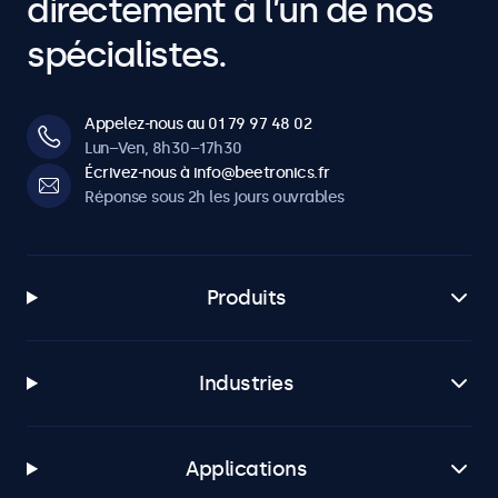
directement à l’un de nos
variateur optionnel.
spécialistes.
Projection
Compatible avec un prompteur. L’image peut être inversée
horizontalement et verticalement.
Appelez-nous au 01 79 97 48 02
Lun–Ven, 8h30–17h30
Connectivité
Écrivez-nous à info@beetronics.fr
Réponse sous 2h les jours ouvrables
HDMI
1x
VGA
Produits
1x
BNC (CVBS)
1x
Industries
RCA vidéo
1x
Applications
USB-A