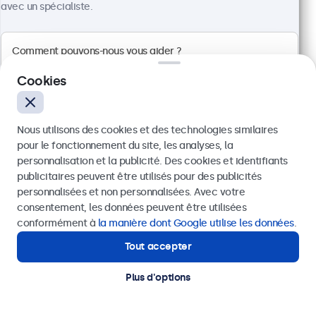
682,80 € TTC
avec un spécialiste.
Voir
Ajouter au panier
Cookies
Nous utilisons des cookies et des technologies similaires
pour le fonctionnement du site, les analyses, la
personnalisation et la publicité. Des cookies et identifiants
publicitaires peuvent être utilisés pour des publicités
Envoyer
personnalisées et non personnalisées. Avec votre
consentement, les données peuvent être utilisées
Ou appelez-nous au
01 79 97 48 02
conformément à
la manière dont Google utilise les données
.
Tout accepter
Besoin d’aide ?
Écran Tactile 19 Pouces en Métal (Haute
Contactez nos spécialistes.
Plus d'options
Luminosité)
Référence :
19HB9M/U1
76 pièces en stock