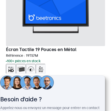
Écran Tactile 19 Pouces en Métal
Référence :
19TS7M
100+ pièces en stock
Écran tactile Full HD multipoint
Entrées : HDMI, DisplayPort, USB-C, VGA
Installation : encastrable, murale, bureau
Dimensions : 481 x 294 x 45 mm
Besoin d’aide ?
569,00 €
Appelez-nous ou envoyez un message pour entrer en contact