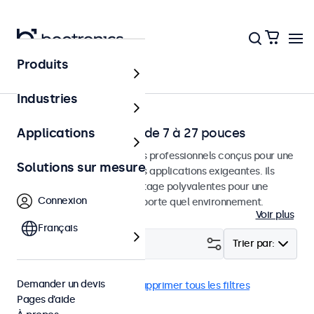
Produits
Solutions
Industries
Écrans Professionels de 7 à 27 pouces
Applications
Moniteurs et écrans tactiles professionnels conçus pour une
Solutions sur mesure
utilisation continue dans des applications exigeantes. Ils
disposent d'options de montage polyvalentes pour une
Connexion
intégration facile dans n'importe quel environnement.
Voir plus
Français
Filtrer (
29
)
Trier par:
Demander un devis
VGA
Écrans tactiles
Supprimer tous les filtres
Pages d’aide