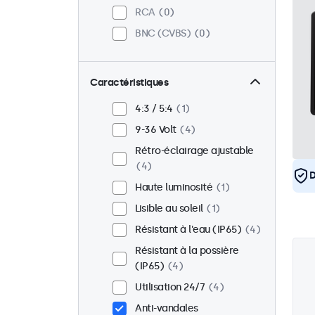
RCA
0
BNC (CVBS)
0
Caractéristiques
4:3 / 5:4
1
9-36 Volt
4
Rétro-éclairage ajustable
4
D
Haute luminosité
1
Lisible au soleil
1
Résistant à l'eau (IP65)
4
Résistant à la possière
(IP65)
4
Utilisation 24/7
4
Anti-vandales