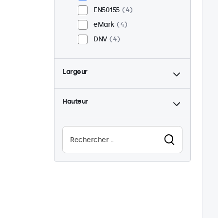
EN50155
4
eMark
4
DNV
4
Largeur
Hauteur