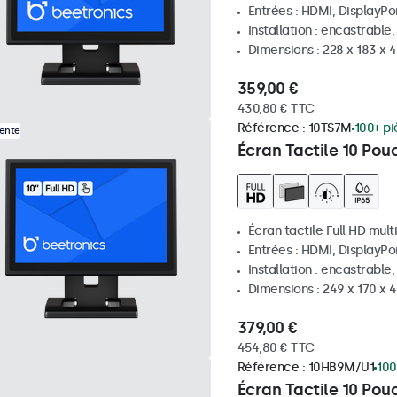
Entrées : HDMI, DisplayPo
Installation : encastrable
Dimensions : 228 x 183 x 
359,00 €
430,80 € TTC
Référence :
10TS7M
100+ pi
Vente
Écran Tactile 10 Pou
Écran tactile Full HD mult
Entrées : HDMI, DisplayPo
Installation : encastrable
Dimensions : 249 x 170 x
379,00 €
454,80 € TTC
Référence :
10HB9M/U1
100
Écran Tactile 10 Pou