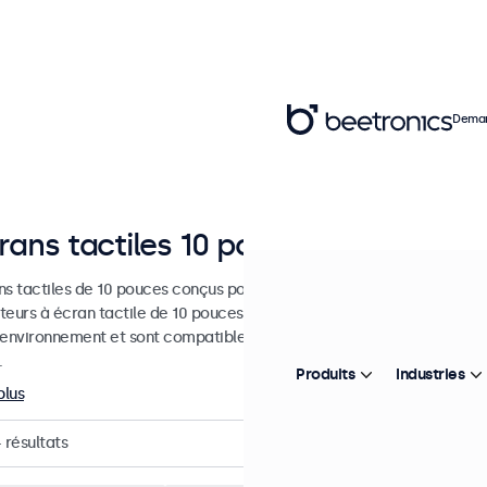
Deman
rans tactiles 10 pouces
s tactiles de 10 pouces conçus pour les applications professionnelles
teurs à écran tactile de 10 pouces sont faciles à intégrer dans n'imp
 environnement et sont compatibles avec les systèmes d'exploitat
.
Produits
Industries
plus
4
résultats