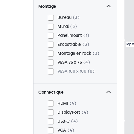
Montage
Bureau
3
Mural
3
Panel mount
1
Encastrable
3
Top 
Montage en rack
3
VESA 75 x 75
4
VESA 100 x 100
0
Connectique
HDMI
4
DisplayPort
4
USB-C
4
VGA
4