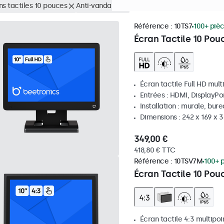
ns tactiles 10 pouces
Anti-vandales
Supprimer tous les filtres
Référence :
10TS7
100+ piè
Écran Tactile 10 Pou
Écran tactile Full HD mult
Entrées : HDMI, DisplayPo
Installation : murale, bur
Dimensions : 242 x 169 x
349,00 €
418,80 € TTC
Référence :
10TSV7M
100+ 
Écran Tactile 10 Pou
Écran tactile 4:3 multipoi