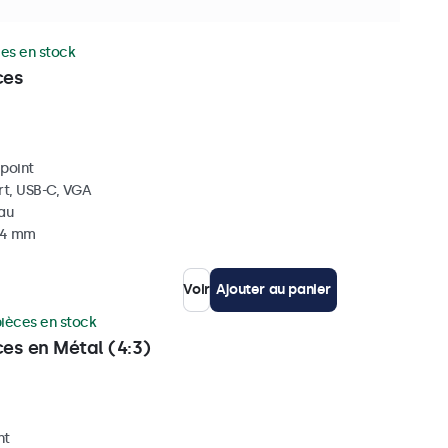
ces en stock
ces
ipoint
rt, USB-C, VGA
eau
 34 mm
Voir
Ajouter au panier
pièces en stock
ces en Métal (4:3)
nt