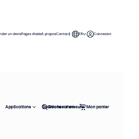
der un devis
Pages d’aide
À propos
Contact
FR
Connexion
 et une utilisation continue. Ces
orte quelle application et n'importe
ion Windows, macOS, ChromeOS et
Applications
Solutions sur mesure
Rechercher
Mon panier
Trier
Top vente