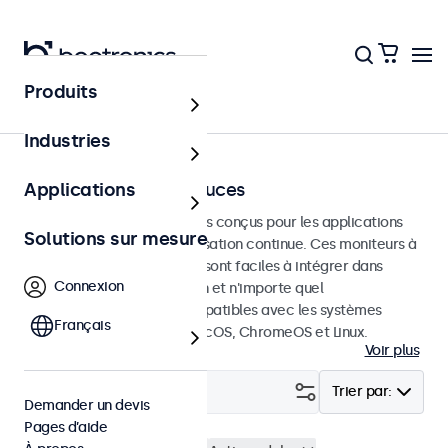
Produits
Écrans tactiles
Industries
Écrans tactiles 27 pouces
Applications
Écrans tactiles de 27 pouces conçus pour les applications
Solutions sur mesure
professionnelles et une utilisation continue. Ces moniteurs à
écran tactile de 27 pouces sont faciles à intégrer dans
Connexion
n'importe quelle application et n'importe quel
environnement et sont compatibles avec les systèmes
Français
d'exploitation Windows, macOS, ChromeOS et Linux.
Voir plus
Filtrer (
2
)
Trier par:
Demander un devis
Pages d’aide