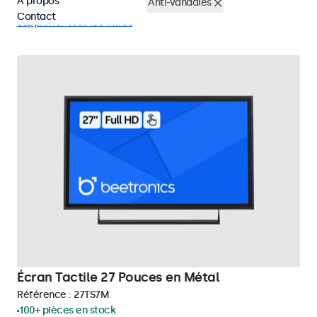
À propos
Écrans tactiles 27 pouces
Anti-vandales
Contact
Supprimer tous les filtres
Écran Tactile 27 Pouces en Métal
Référence :
27TS7M
100+ pièces en stock