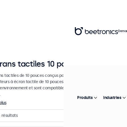
Deman
rans tactiles 10 pouces
s tactiles de 10 pouces conçus pour les applications professionnelles
teurs à écran tactile de 10 pouces sont faciles à intégrer dans n'imp
 environnement et sont compatibles avec les systèmes d'exploitat
.
Produits
Industries
plus
4
résultats