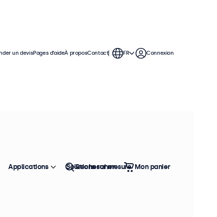
der un devis
Pages d’aide
À propos
Contact
FR
Connexion
 et une utilisation continue. Ces
orte quelle application et n'importe
ion Windows, macOS, ChromeOS et
Applications
Solutions sur mesure
Rechercher
Mon panier
Trier
Top vente