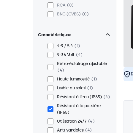
RCA
0
BNC (CVBS)
0
Caractéristiques
4:3 / 5:4
1
9-36 Volt
4
Rétro-éclairage ajustable
4
D
Haute luminosité
1
Lisible au soleil
1
Résistant à l'eau (IP65)
4
Résistant à la possière
(IP65)
Utilisation 24/7
4
Anti-vandales
4