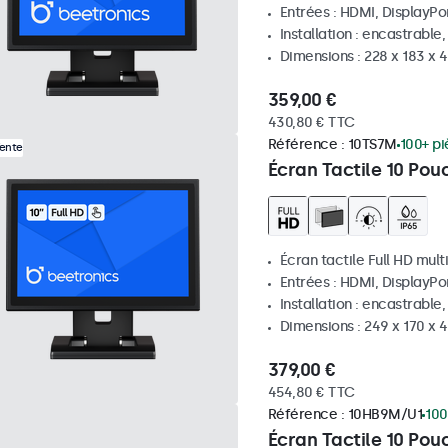
Entrées : HDMI, DisplayPo
Installation : encastrable
Dimensions : 228 x 183 x 
359,00 €
430,80 € TTC
Référence :
10TS7M
100+ pi
Vente
Écran Tactile 10 Pou
Écran tactile Full HD mult
Entrées : HDMI, DisplayPo
Installation : encastrable
Dimensions : 249 x 170 x
379,00 €
454,80 € TTC
Référence :
10HB9M/U1
100
Écran Tactile 10 Pou