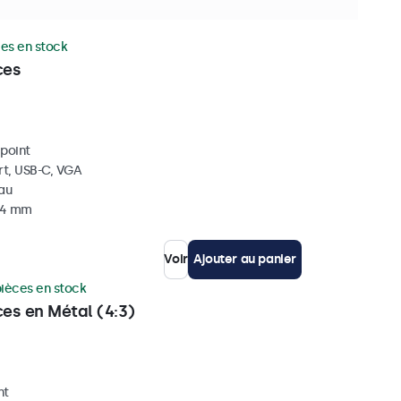
us les filtres
ces en stock
ces
ipoint
rt, USB-C, VGA
eau
 34 mm
Voir
Ajouter au panier
pièces en stock
ces en Métal (4:3)
nt