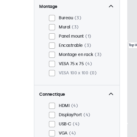
Montage
Bureau
3
Mural
3
Panel mount
1
Encastrable
3
Top 
Montage en rack
3
VESA 75 x 75
4
VESA 100 x 100
0
Connectique
HDMI
4
DisplayPort
4
USB-C
4
VGA
4