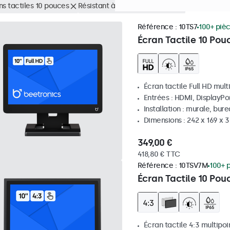
ns tactiles 10 pouces
Résistant à la possière (IP65)
Supprimer to
Référence :
10TS7
100+ piè
Écran Tactile 10 Pou
Écran tactile Full HD mult
Entrées : HDMI, DisplayPo
Installation : murale, bur
Dimensions : 242 x 169 x
349,00 €
418,80 € TTC
Référence :
10TSV7M
100+ 
Écran Tactile 10 Pou
Écran tactile 4:3 multipoi