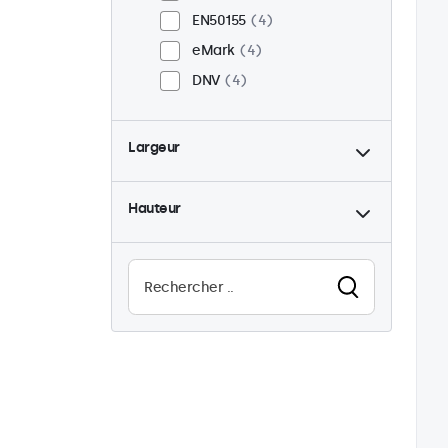
EN50155
4
eMark
4
DNV
4
Largeur
Hauteur