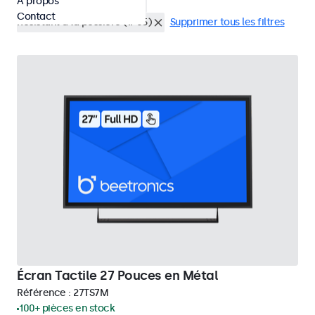
À propos
Écrans tactiles 27 pouces
Contact
Résistant à la possière (IP65)
Supprimer tous les filtres
Écran Tactile 27 Pouces en Métal
Référence :
27TS7M
100+ pièces en stock