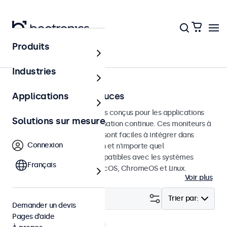
Produits
Écrans tactiles
Industries
Écrans tactiles 27 pouces
Applications
Écrans tactiles de 27 pouces conçus pour les applications
Solutions sur mesure
professionnelles et une utilisation continue. Ces moniteurs à
écran tactile de 27 pouces sont faciles à intégrer dans
Connexion
n'importe quelle application et n'importe quel
environnement et sont compatibles avec les systèmes
Français
d'exploitation Windows, macOS, ChromeOS et Linux.
Voir plus
Filtrer (
2
)
Trier par:
Demander un devis
Pages d’aide