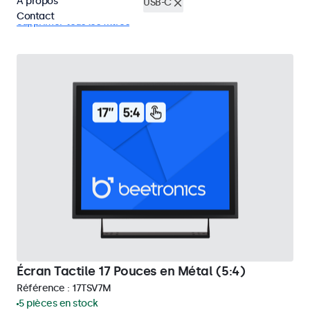
À propos
Écrans tactiles 17 pouces
USB-C
Contact
Supprimer tous les filtres
Écran Tactile 17 Pouces en Métal (5:4)
Référence :
17TSV7M
5 pièces en stock