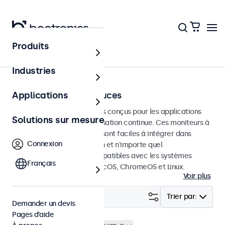
Produits
Écrans tactiles
Industries
Écrans tactiles 17 pouces
Applications
Écrans tactiles de 17 pouces conçus pour les applications
Solutions sur mesure
professionnelles et une utilisation continue. Ces moniteurs à
écran tactile de 17 pouces sont faciles à intégrer dans
Connexion
n'importe quelle application et n'importe quel
environnement et sont compatibles avec les systèmes
Français
d'exploitation Windows, macOS, ChromeOS et Linux.
Voir plus
Filtrer (
3
)
Trier par:
Demander un devis
Pages d’aide