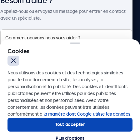
Besoin d’aide ?
À propos
Appelez-nous ou envoyez un message pour entrer en contact
avec un spécialiste.
Beetronics
Cookies
75 Boulevard Haussmann, 75008 Paris, France
Nous utilisons des cookies et des technologies similaires
4.8/5 noté par 5000+ entreprises
pour le fonctionnement du site, les analyses, la
Français
personnalisation et la publicité. Des cookies et identifiants
publicitaires peuvent être utilisés pour des publicités
Envoyer
personnalisées et non personnalisées. Avec votre
consentement, les données peuvent être utilisées
Ou appelez-nous au
01 79 97 48 02
conformément à
la manière dont Google utilise les données
.
Tout accepter
Besoin d’aide ?
Contactez nos spécialistes.
Plus d'options