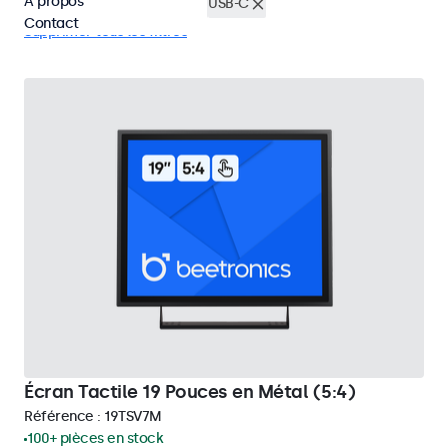
À propos
Écrans tactiles 19 pouces
USB-C
Contact
Supprimer tous les filtres
Écran Tactile 19 Pouces en Métal (5:4)
Référence :
19TSV7M
100+ pièces en stock