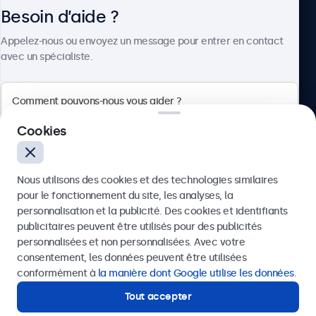
Besoin d’aide ?
À propos
Appelez-nous ou envoyez un message pour entrer en contact
avec un spécialiste.
Beetronics
Cookies
75 Boulevard Haussmann, 75008 Paris, France
Nous utilisons des cookies et des technologies similaires
4.8/5 noté par 5000+ entreprises
pour le fonctionnement du site, les analyses, la
Français
personnalisation et la publicité. Des cookies et identifiants
publicitaires peuvent être utilisés pour des publicités
Envoyer
personnalisées et non personnalisées. Avec votre
consentement, les données peuvent être utilisées
Ou appelez-nous au
01 79 97 48 02
conformément à
la manière dont Google utilise les données
.
Tout accepter
Besoin d’aide ?
Contactez nos spécialistes.