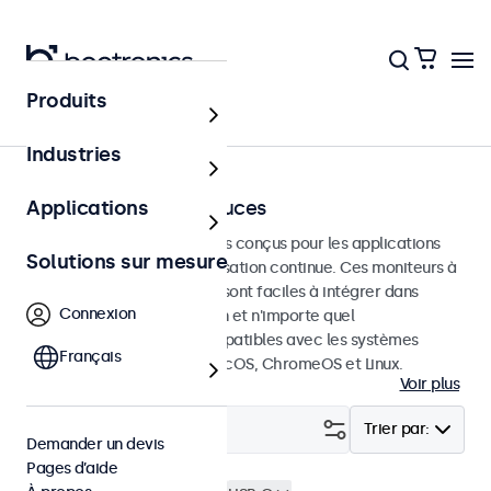
Produits
Écrans tactiles
Industries
Écrans tactiles 19 pouces
Applications
Écrans tactiles de 19 pouces conçus pour les applications
Solutions sur mesure
professionnelles et une utilisation continue. Ces moniteurs à
écran tactile de 19 pouces sont faciles à intégrer dans
Connexion
n'importe quelle application et n'importe quel
environnement et sont compatibles avec les systèmes
Français
d'exploitation Windows, macOS, ChromeOS et Linux.
Voir plus
Filtrer (
3
)
Trier par:
Demander un devis
Pages d’aide