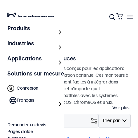
Produits
Écrans tactiles
Industries
Écrans tactiles 22 pouces
Applications
Écrans tactiles de 22 pouces conçus pour les applications
Solutions sur mesure
professionnelles et une utilisation continue. Ces moniteurs à
écran tactile de 22 pouces sont faciles à intégrer dans
Connexion
n'importe quelle application et n'importe quel
environnement et sont compatibles avec les systèmes
Français
d'exploitation Windows, macOS, ChromeOS et Linux.
Voir plus
Filtrer (
2
)
Trier par:
Demander un devis
Pages d’aide