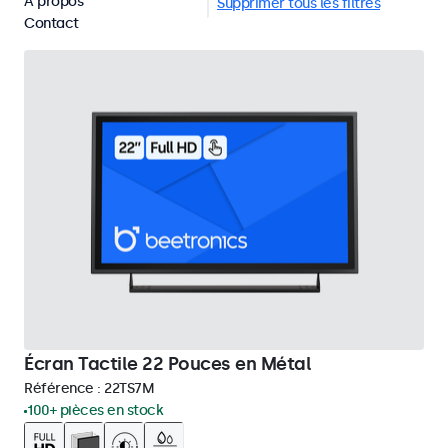
À propos
Écrans tactiles 22 pouces
Supprimer tous les filtres
Contact
Écran Tactile 22 Pouces en Métal
Référence :
22TS7M
100+ pièces en stock