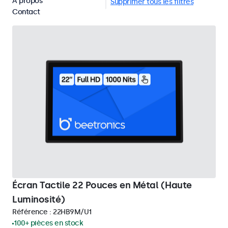
À propos
Écrans tactiles 22 pouces
Supprimer tous les filtres
Contact
Écran Tactile 22 Pouces en Métal (Haute
Luminosité)
Référence :
22HB9M/U1
100+ pièces en stock