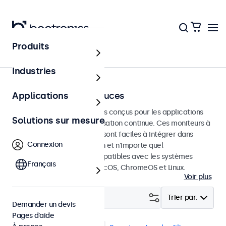
Produits
Écrans tactiles
Industries
Écrans tactiles 22 pouces
Applications
Écrans tactiles de 22 pouces conçus pour les applications
Solutions sur mesure
professionnelles et une utilisation continue. Ces moniteurs à
écran tactile de 22 pouces sont faciles à intégrer dans
Connexion
n'importe quelle application et n'importe quel
environnement et sont compatibles avec les systèmes
Français
d'exploitation Windows, macOS, ChromeOS et Linux.
Voir plus
Filtrer (
2
)
Trier par:
Demander un devis
Pages d’aide