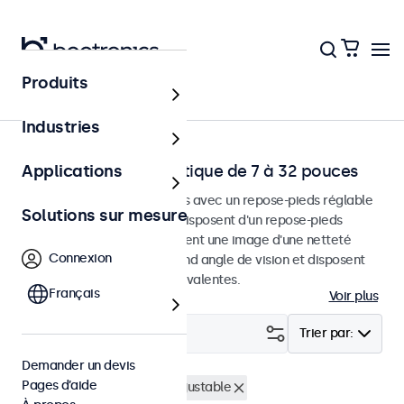
Produits
Accueil
Industries
Moniteurs de bureautique de 7 à 32 pouces
Applications
Moniteurs de bureau conçus avec un repose-pieds réglable
Solutions sur mesure
et robuste. Ces moniteurs disposent d'un repose-pieds
compact et stable, fournissent une image d'une netteté
Connexion
exceptionnelle avec un grand angle de vision et disposent
d'options de connexion polyvalentes.
Français
Voir plus
Filtrer (
24
)
Trier par:
Demander un devis
Pages d’aide
Bureau
Rétro-éclairage ajustable