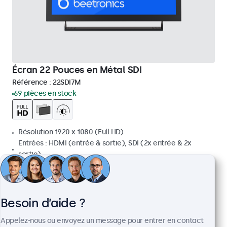
Écran 22 Pouces en Métal SDI
Référence :
22SDI7M
69 pièces en stock
Résolution 1920 x 1080 (Full HD)
Entrées : HDMI (entrée & sortie), SDI (2x entrée & 2x
sortie)
Installation : encastrable, murale et bureau
Dimensions : 511 x 309 x 43 mm
799,00 €
Besoin d’aide ?
958,80 € TTC
Appelez-nous ou envoyez un message pour entrer en contact
Voir
Ajouter au panier