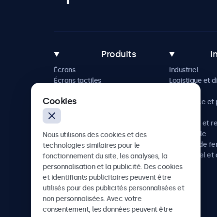
Produits
I
Écrans
Industriel
Écrans tactiles
Logistique et d
Accessoires
Maritime
Cookies
Solutions sur mesure
Commerce et p
vente
Hôtellerie et r
Automobile
Nous utilisons des cookies et des
Chemins de fe
technologies similaires pour le
Audiovisuel et 
fonctionnement du site, les analyses, la
Santé
personnalisation et la publicité. Des cookies
et identifiants publicitaires peuvent être
utilisés pour des publicités personnalisées et
non personnalisées. Avec votre
Beetronics
consentement, les données peuvent être