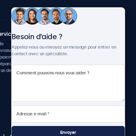
ervice client
À propos
Besoin d’aide ?
de
Cas concrets
Appelez-nous ou envoyez un message pour entrer en
ivraison
Actualités et mises à jour
contact avec un spécialiste.
paiement
À propos de Beetronics
réparation
Carrière
un devis
Conditions de vente
Données personnelles
Envoyer