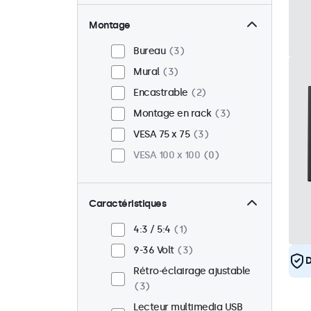
Montage
Bureau
3
Mural
3
Encastrable
2
Montage en rack
3
VESA 75 x 75
3
VESA 100 x 100
0
Caractéristiques
4:3 / 5:4
1
9-36 Volt
3
D
Rétro-éclairage ajustable
3
Lecteur multimedia USB