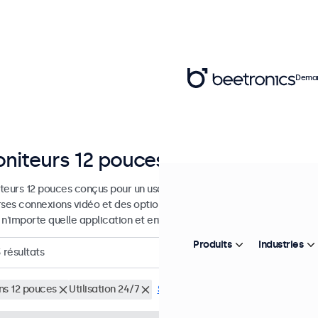
Deman
niteurs 12 pouces
teurs 12 pouces conçus pour un usage industriel et commercial. Ces 
rses connexions vidéo et des options de montage polyvalentes, leur 
 n'importe quelle application et environnement.
Produits
Industries
3
résultats
ns 12 pouces
Utilisation 24/7
Supprimer tous les filtres