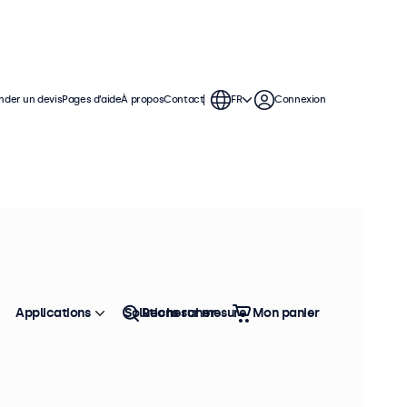
der un devis
Pages d’aide
À propos
Contact
FR
Connexion
moniteurs de 12 pouces offrent
permettant de s'intégrer facilement
Applications
Solutions sur mesure
Rechercher
Mon panier
Trier
Top vente