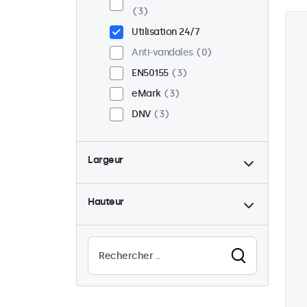
3
Utilisation 24/7
Anti-vandales
0
EN50155
3
eMark
3
DNV
3
Largeur
Hauteur