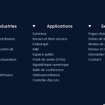
ndustries
Applications
S
Extérieur
Pages d’ai
istribution
Bornes et libre-service
Délais de l
Embarqué
Modes de 
oints de
IHM
Retour et 
Espace public
Demander 
estauration
Point de vente (POS)
Contact
Signalétique numérique
r
Salle de conférence
diffusion
Vidéosurveillance
Contrôle d’accès