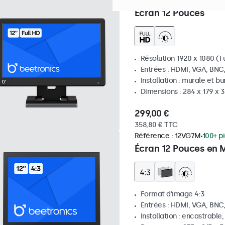
Référence :
12HD7
100+ piè
Écran 12 Pouces
Résolution 1920 x 1080 (Fu
Entrées : HDMI, VGA, BNC
Installation : murale et b
Dimensions : 284 x 179 x
299,00 €
358,80 € TTC
Référence :
12VG7M
100+ p
Écran 12 Pouces en M
Format d'image 4:3
Entrées : HDMI, VGA, BNC
Installation : encastrable