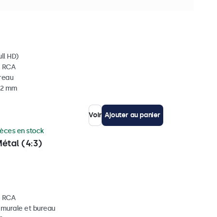
ces en stock
ll HD)
, RCA
ureau
 32 mm
Voir
Ajouter au panier
ièces en stock
étal (4:3)
, RCA
, murale et bureau