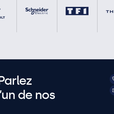
Parlez
’un de nos