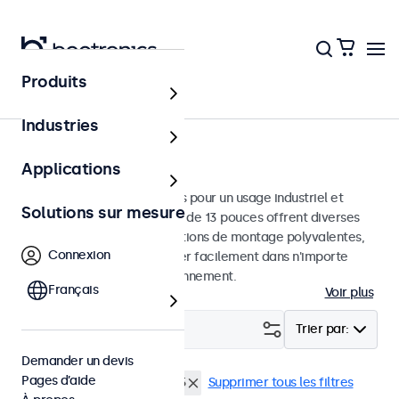
Produits
Écrans
Industries
Moniteurs 13 pouces
Applications
Moniteurs 13 pouces conçus pour un usage industriel et
Solutions sur mesure
commercial. Ces moniteurs de 13 pouces offrent diverses
connexions vidéo et des options de montage polyvalentes,
Connexion
leur permettant de s'intégrer facilement dans n'importe
quelle application et environnement.
Français
Voir plus
Filtrer (
2
)
Trier par:
Demander un devis
Pages d’aide
Écrans 13 pouces
EN50155
Supprimer tous les filtres