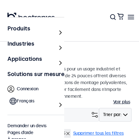
Produits
Écrans
Industries
Moniteurs 24 pouces
Applications
Moniteurs 24 pouces conçus pour un usage industriel et
Solutions sur mesure
commercial. Ces moniteurs de 24 pouces offrent diverses
connexions vidéo et des options de montage polyvalentes,
Connexion
leur permettant de s'intégrer facilement dans n'importe
quelle application et environnement.
Français
Voir plus
Filtrer (
1
)
Trier par:
Demander un devis
Pages d’aide
Écrans 24 pouces
EN50155
Supprimer tous les filtres