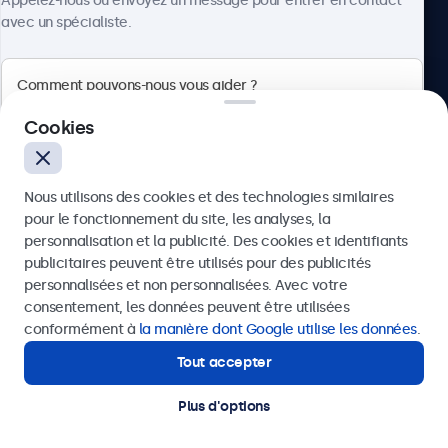
Appelez-nous ou envoyez un message pour entrer en contact
avec un spécialiste.
Beetronics
Cookies
75 Boulevard Haussmann, 75008 Paris, France
Nous utilisons des cookies et des technologies similaires
4.8/5 noté par 5000+ entreprises
pour le fonctionnement du site, les analyses, la
Français
personnalisation et la publicité. Des cookies et identifiants
publicitaires peuvent être utilisés pour des publicités
Envoyer
personnalisées et non personnalisées. Avec votre
consentement, les données peuvent être utilisées
Ou appelez-nous au
01 79 97 48 02
conformément à
la manière dont Google utilise les données
.
Tout accepter
Besoin d’aide ?
Contactez nos spécialistes.
Plus d'options
© 2026 Beetronics