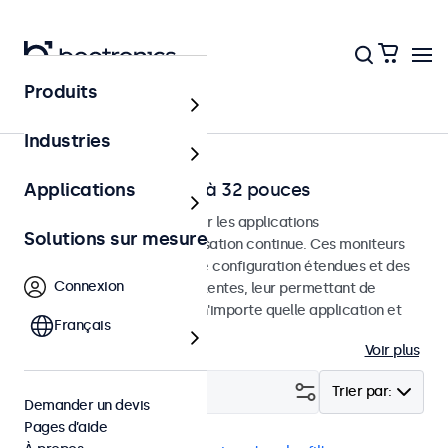
Produits
Accueil
Industries
Moniteurs HDMI de 7 à 32 pouces
Applications
Moniteurs HDMI conçus pour les applications
Solutions sur mesure
professionnelles et une utilisation continue. Ces moniteurs
HDMI offrent des options de configuration étendues et des
Connexion
options de montage polyvalentes, leur permettant de
s'intégrer facilement dans n'importe quelle application et
Français
environnement.
Voir plus
Filtrer (
15
)
Trier par:
Demander un devis
Pages d’aide