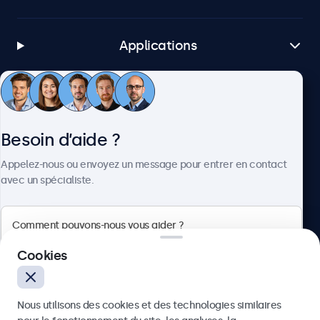
Applications
Service client
Besoin d’aide ?
À propos
Appelez-nous ou envoyez un message pour entrer en contact
avec un spécialiste.
Beetronics
Cookies
75 Boulevard Haussmann, 75008 Paris, France
Nous utilisons des cookies et des technologies similaires
4.8/5 noté par 5000+ entreprises