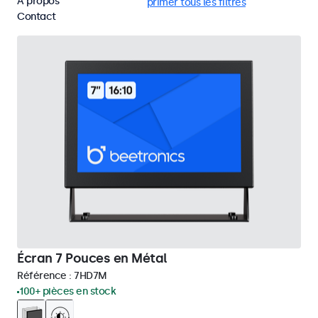
À propos
HDMI
VESA 75 x 75
Supprimer tous les filtres
Contact
Écran 7 Pouces en Métal
Référence :
7HD7M
100+ pièces en stock