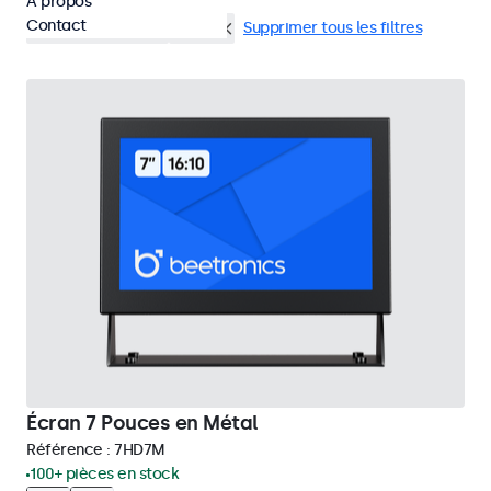
À propos
Contact
Montage en rack
eMark
Supprimer tous les filtres
Écran 7 Pouces en Métal
Référence :
7HD7M
100+ pièces en stock