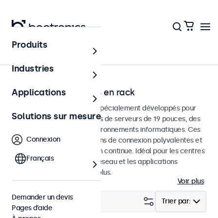
Produits
Accueil
Industries
Moniteurs montables en rack
Applications
Moniteurs montés en rack spécialement développés pour
Solutions sur mesure
être intégrés dans des racks de serveurs de 19 pouces, des
châssiss Pelican et des environnements informatiques. Ces
Connexion
moniteurs offrent des options de connexion polyvalentes et
conviennent à une utilisation continue. Idéal pour les centres
Français
de données, la gestion de réseau et les applications
professionnelles. En savoir plus.
Voir plus
Demander un devis
Filtrer (
18
)
Trier par:
Pages d’aide