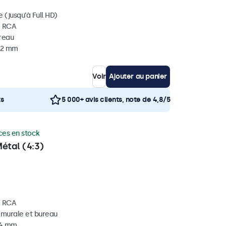
 (jusqu'à Full HD)
, RCA
ureau
 32 mm
Voir
Ajouter au panier
ts
5 000+ avis clients, note de 4,8/5
ces en stock
étal (4:3)
, RCA
, murale et bureau
34 mm