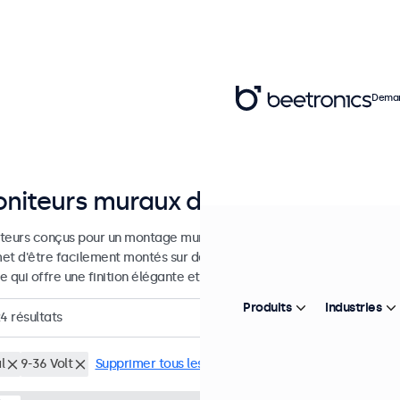
Deman
niteurs muraux de 7 à 32 pouces
teurs conçus pour un montage mural. Ces moniteurs sont équipés d'u
et d'être facilement montés sur des supports muraux universels VESA
 qui offre une finition élégante et plate.
Produits
Industries
24
résultats
l
9-36 Volt
Supprimer tous les filtres