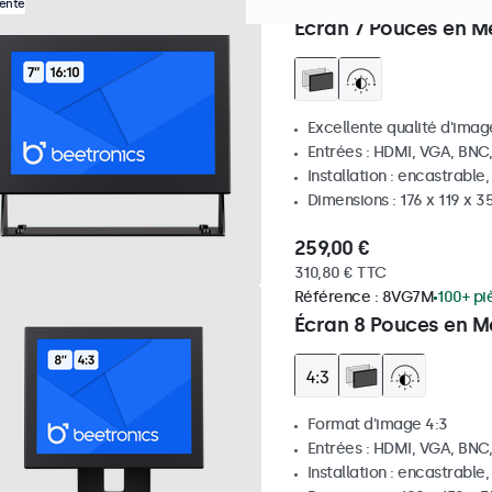
Référence :
7HD7M
100+ pi
Vente
Écran 7 Pouces en M
Excellente qualité d'image
Entrées : HDMI, VGA, BNC
Installation : encastrable
Dimensions : 176 x 119 x 
259,00 €
310,80 € TTC
Référence :
8VG7M
100+ pi
Écran 8 Pouces en Mé
Format d'image 4:3
Entrées : HDMI, VGA, BNC
Installation : encastrable