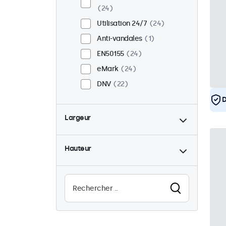
24
Utilisation 24/7
24
Anti-vandales
1
EN50155
24
eMark
24
DNV
22
D
Largeur
Hauteur