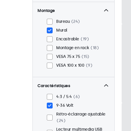
Montage
Bureau
24
Mural
Encastrable
19
Montage en rack
18
VESA 75 x 75
15
VESA 100 x 100
9
Caractéristiques
4:3 / 5:4
6
9-36 Volt
Rétro-éclairage ajustable
24
Lecteur multimedia USB