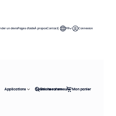
der un devis
Pages d’aide
À propos
Contact
FR
Connexion
ne connexion VESA, ce qui leur
. Les moniteurs ont un châssis
Applications
Solutions sur mesure
Rechercher
Mon panier
Trier
Top vente