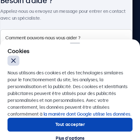
Besoin d’aide ?
À propos
Appelez-nous ou envoyez un message pour entrer en contact
avec un spécialiste.
Beetronics
Cookies
75 Boulevard Haussmann, 75008 Paris, France
Nous utilisons des cookies et des technologies similaires
4.8/5 noté par 5000+ entreprises
pour le fonctionnement du site, les analyses, la
Français
personnalisation et la publicité. Des cookies et identifiants
publicitaires peuvent être utilisés pour des publicités
Envoyer
personnalisées et non personnalisées. Avec votre
consentement, les données peuvent être utilisées
Ou appelez-nous au
01 79 97 48 02
conformément à
la manière dont Google utilise les données
.
Tout accepter
Besoin d’aide ?
Contactez nos spécialistes.
Plus d'options