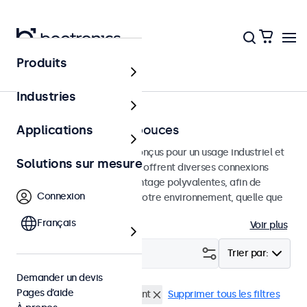
Produits
Accueil
Industries
Moniteurs de 7 à 32 pouces
Applications
Moniteurs professionnels conçus pour un usage industriel et
Solutions sur mesure
commercial. Ces moniteurs offrent diverses connexions
vidéo et des options de montage polyvalentes, afin de
Connexion
s'intégrer facilement dans votre environnement, quelle que
soit l'utilisation.
Français
Voir plus
Filtrer (
0
)
Trier par:
Demander un devis
Pages d’aide
Lisible au soleil
Panel mount
Supprimer tous les filtres