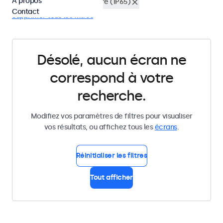
À propos
RCA
Résistant à la possière (IP65)
Contact
Supprimer tous les filtres
Désolé, aucun écran ne
correspond à votre
recherche.
Modifiez vos paramètres de filtres pour visualiser
vos résultats, ou affichez tous les
écrans
.
Réinitialiser les filtres
Tout afficher