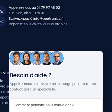
Appelez-nous au 01 79 97 48 02
Lun–Ven, 8h30–17h30
Écrivez-nous à info@beetronics.fr
Réponse sous 2h les jours ouvrables
ervice client
À propos
Besoin d’aide ?
de
Cas concrets
Appelez-nous ou envoyez un message pour entrer en
ivraison
Actualités et mises à jour
contact avec un spécialiste.
paiement
À propos de Beetronics
réparation
Carrière
un devis
Conditions de vente
Données personnelles