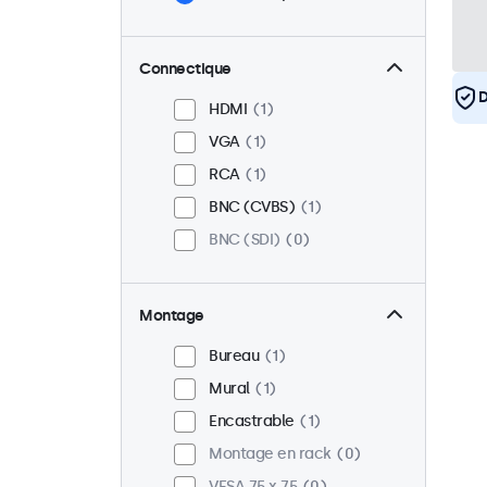
Connectique
D
HDMI
1
VGA
1
RCA
1
BNC (CVBS)
1
BNC (SDI)
0
Montage
Bureau
1
Mural
1
Encastrable
1
Montage en rack
0
VESA 75 x 75
0