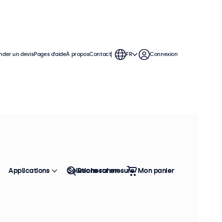
der un devis
Pages d’aide
À propos
Contact
FR
Connexion
Applications
Solutions sur mesure
Rechercher
Mon panier