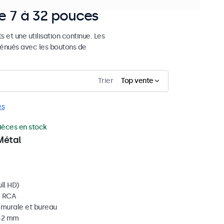
de 7 à 32 pouces
et une utilisation continue. Les
ténués avec les boutons de
Trier
Top vente
es
ièces en stock
Métal
ll HD)
, RCA
, murale et bureau
 42 mm