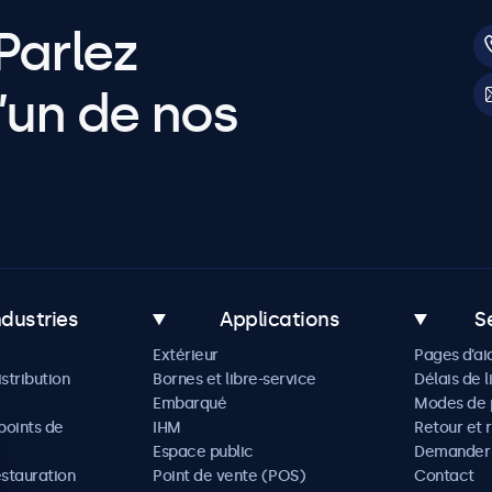
Parlez
’un de nos
ndustries
Applications
S
Extérieur
Pages d’ai
istribution
Bornes et libre-service
Délais de l
Embarqué
Modes de 
oints de
IHM
Retour et 
Espace public
Demander 
estauration
Point de vente (POS)
Contact