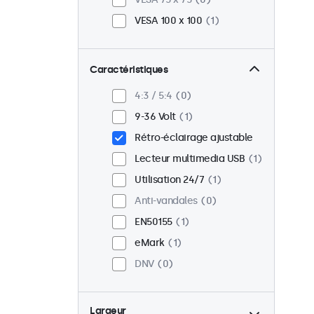
VESA 100 x 100
1
Caractéristiques
4:3 / 5:4
0
9-36 Volt
1
Rétro-éclairage ajustable
Lecteur multimedia USB
1
Utilisation 24/7
1
Anti-vandales
0
EN50155
1
eMark
1
DNV
0
Largeur