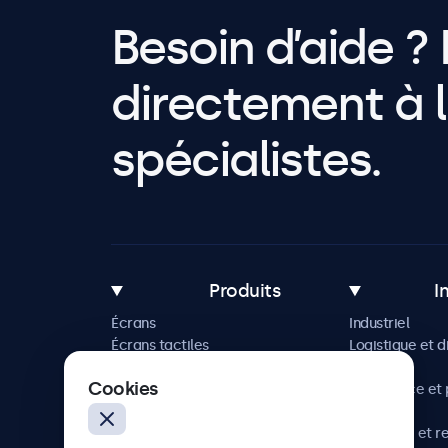
Besoin d’aide ? 
directement à l
spécialistes.
Produits
I
Écrans
Industriel
Écrans tactiles
Logistique et d
Accessoires
Maritime
Cookies
Solutions sur mesure
Commerce et p
vente
Hôtellerie et r