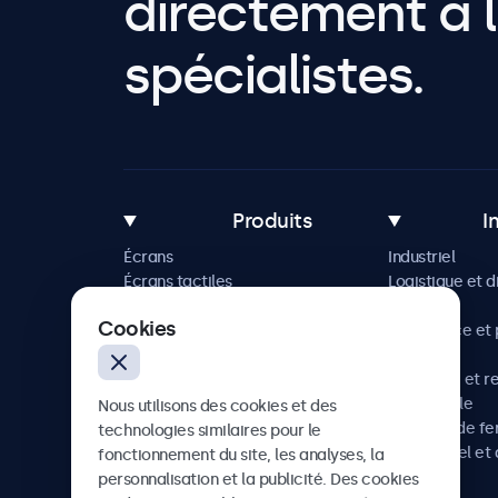
directement à l
spécialistes.
Produits
I
Écrans
Industriel
Écrans tactiles
Logistique et d
Accessoires
Maritime
Cookies
Solutions sur mesure
Commerce et p
vente
Hôtellerie et r
Automobile
Nous utilisons des cookies et des
Chemins de fe
technologies similaires pour le
Audiovisuel et 
fonctionnement du site, les analyses, la
Santé
personnalisation et la publicité. Des cookies