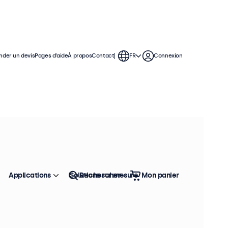
der un devis
Pages d’aide
À propos
Contact
FR
Connexion
s. Ces moniteurs sont compatibles
ctés à des supports universels, des
Applications
Solutions sur mesure
Rechercher
Mon panier
Trier
Top vente