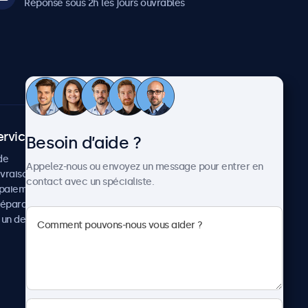
Réponse sous 2h les jours ouvrables
ervice client
À propos
Besoin d’aide ?
de
Cas concrets
Appelez-nous ou envoyez un message pour entrer en
ivraison
Actualités et mises à jour
contact avec un spécialiste.
paiement
À propos de Beetronics
réparation
Carrière
un devis
Conditions de vente
Données personnelles