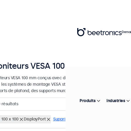
Deman
niteurs VESA 100 mm
teurs VESA 100 mm conçus avec des options de montage polyvalente
 les systèmes de montage VESA standard et peuvent donc être conne
orts de plafond, des supports muraux et des bras de moniteur.
Produits
Industries
0
résultats
 100 x 100
DisplayPort
Supprimer tous les filtres