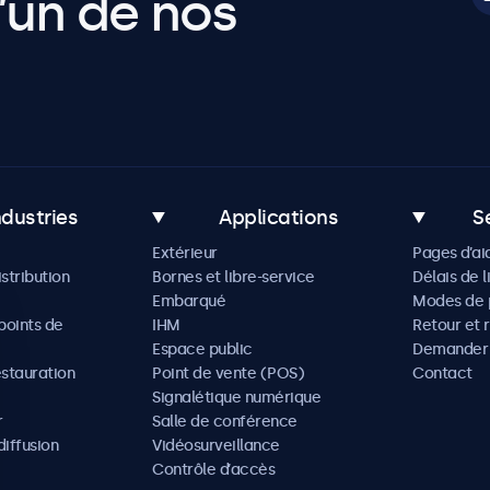
’un de nos
ndustries
Applications
S
Extérieur
Pages d’ai
istribution
Bornes et libre-service
Délais de l
Embarqué
Modes de 
oints de
IHM
Retour et 
Espace public
Demander 
estauration
Point de vente (POS)
Contact
Signalétique numérique
r
Salle de conférence
diffusion
Vidéosurveillance
Contrôle d’accès