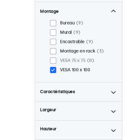
Montage
Bureau
9
Mural
9
Encastrable
9
Montage en rack
3
VESA 75 x 75
0
VESA 100 x 100
Caractéristiques
4:3 / 5:4
2
Largeur
9-36 Volt
9
Rétro-éclairage ajustable
9
Hauteur
Lecteur multimedia USB