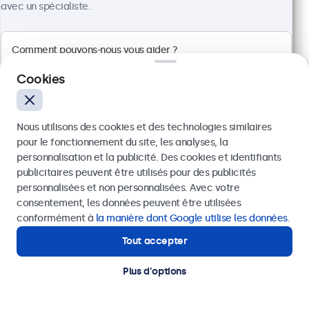
avec un spécialiste.
100+ pièces en stock
Résolution 1920 x 1080 (Full HD)
Entrées : HDMI, VGA, BNC, RCA
Cookies
Installation : encastrable, murale et bureau
Dimensions : 560 x 337 x 41 mm
Nous utilisons des cookies et des technologies similaires
499,00 €
pour le fonctionnement du site, les analyses, la
598,80 € TTC
personnalisation et la publicité. Des cookies et identifiants
Voir
Ajouter au panier
publicitaires peuvent être utilisés pour des publicités
Envoyer
personnalisées et non personnalisées. Avec votre
consentement, les données peuvent être utilisées
Ou appelez-nous au
01 79 97 48 02
conformément à
la manière dont Google utilise les données
.
Tout accepter
Besoin d’aide ?
Contactez nos spécialistes.
Plus d'options