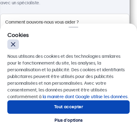
avec un spécialiste.
Écran 24 Pouces en Métal
Référence :
24HD7M
100+ pièces en stock
Cookies
Résolution 1920 x 1080 (Full HD)
Entrées : HDMI, VGA, BNC, RCA
Nous utilisons des cookies et des technologies similaires
Installation : encastrable, murale et bureau
pour le fonctionnement du site, les analyses, la
Dimensions : 560 x 337 x 41 mm
personnalisation et la publicité. Des cookies et identifiants
499,00 €
publicitaires peuvent être utilisés pour des publicités
Envoyer
598,80 € TTC
personnalisées et non personnalisées. Avec votre
consentement, les données peuvent être utilisées
Voir
Ajouter au panier
Ou appelez-nous au
01 79 97 48 02
conformément à
la manière dont Google utilise les données
.
Tout accepter
Besoin d’aide ?
Contactez nos spécialistes.
Plus d'options