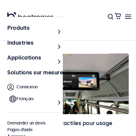
Produits
Accueil
Industries
Applications
Solutions sur mesure
Connexion
Français
Moniteurs et écrans tactiles pour usage
Demander un devis
Pages d’aide
embarqué