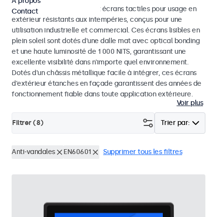
À propos
Découvrez nos moniteurs et écrans tactiles pour usage en
Contact
extérieur résistants aux intempéries, conçus pour une
utilisation industrielle et commercial. Ces écrans lisibles en
plein soleil sont dotés d'une dalle mat avec optical bonding
et une haute luminosité de 1 000 NITS, garantissant une
excellente visibilité dans n'importe quel environnement.
Dotés d'un châssis métallique facile à intégrer, ces écrans
d'extérieur étanches en façade garantissent des années de
fonctionnement fiable dans toute application extérieure.
Voir plus
Filtrer (
8
)
Trier par:
Anti-vandales
EN60601
Supprimer tous les filtres