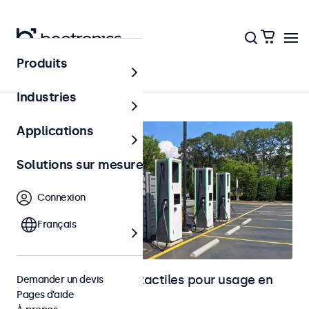
Produits
Accueil
Industries
Applications
Solutions sur mesure
Connexion
Français
Moniteurs et écrans tactiles pour usage en
Demander un devis
Pages d’aide
extérieur