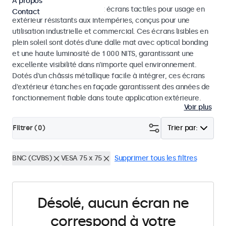
À propos
Découvrez nos moniteurs et écrans tactiles pour usage en
Contact
extérieur résistants aux intempéries, conçus pour une
utilisation industrielle et commercial. Ces écrans lisibles en
plein soleil sont dotés d'une dalle mat avec optical bonding
et une haute luminosité de 1 000 NITS, garantissant une
excellente visibilité dans n'importe quel environnement.
Dotés d'un châssis métallique facile à intégrer, ces écrans
d'extérieur étanches en façade garantissent des années de
fonctionnement fiable dans toute application extérieure.
Voir plus
Filtrer (
0
)
Trier par:
BNC (CVBS)
VESA 75 x 75
Supprimer tous les filtres
Désolé, aucun écran ne
correspond à votre