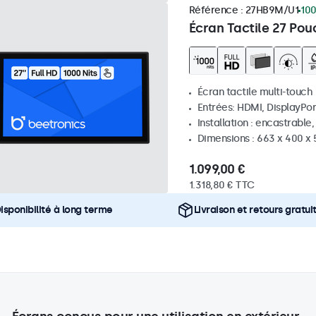
Référence :
27HB9M/U1
100
Écran Tactile 27 Pou
Écran tactile multi-touch
Entrées: HDMI, DisplayPor
Installation : encastrable
Dimensions : 663 x 400 x
1.099,00 €
1.318,80 € TTC
isponibilité à long terme
Livraison et retours gratui