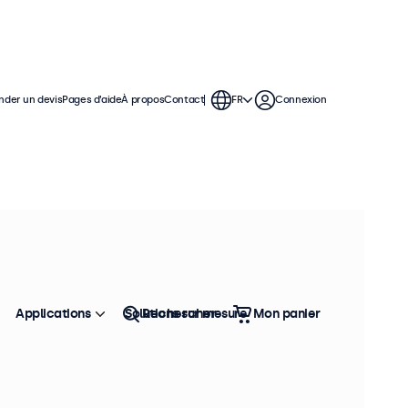
der un devis
Pages d’aide
À propos
Contact
FR
Connexion
Applications
Solutions sur mesure
Rechercher
Mon panier