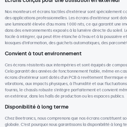
Écrans conçus pour une utilisation en extérieur
Nos moniteurs et écrans tactiles d'extérieur sont spécialement co
des applications professionnelles. Les écrans d'extérieur sont dot
une luminosité élevée d'au moins 1 000 nits, ce qui garantit une i
dans des environnements exposés à la lumière directe du soleil. L
facile à intégrer, qui peut être étanche à l'eau et à la poussière e
kiosques d'information, des guichets automatiques, des parcomè
Convient à tout environnement
Ces écrans résistents aux intempéries et sont équipés de compos
Cela garantit des années de fonctionnement fiable, même en cas d'
écrans d'extérieur sont dotés d'un PCB à revêtement thermique e
vibrations, aux impacts physiques, à l'humidité et aux fluctuati
fournis, le chassîs robuste s'intègre parfaitement et convient mê
en extérieur, dans les halls de production ou les espaces publics.
Disponibilité à long terme
Chez Beetronics, nous comprenons que nos écrans constituent sou
globale. C'est pourquoi nous garantissons la disponibilité à long 