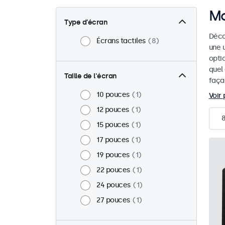
Mo
Type d’écran
Déco
Écrans tactiles
8
une u
optic
quel
Taille de l'écran
faça
10 pouces
1
Voir 
12 pouces
1
15 pouces
1
17 pouces
1
19 pouces
1
22 pouces
1
24 pouces
1
27 pouces
1