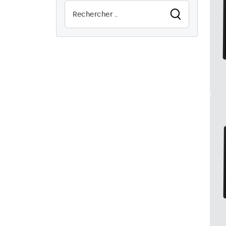
Lisible au soleil
8
Résistant à l'eau (IP65)
8
Résistant à la possière
(IP65)
8
Utilisation 24/7
8
Anti-vandales
8
EN50155
8
eMark
8
DNV
8