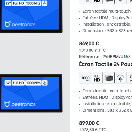
Écran tactile multi-touch
Entrées: HDMI, DisplayPor
Installation : encastrable
Dimensions : 532 x 323 x
849,00 €
1.018,80 € TTC
Référence :
24HB9M/U1
53 
Écran Tactile 24 Pou
Écran tactile multi-touch
Entrées: HDMI, DisplayPor
Installation : encastrable
Dimensions : 583 x 352 x
899,00 €
1.078,80 € TTC