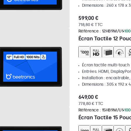
Dimensions : 260 x 178 x
599,00 €
718,80 € TTC
Référence :
12HB9M/U1
100
Écran Tactile 12 Pou
Écran tactile multi-touch
Entrées: HDMI, DisplayPor
Installation : encastrable
Dimensions : 305 x 192 x 
649,00 €
778,80 € TTC
Référence :
15HB9M/U1
100
Écran Tactile 15 Pou