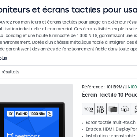
niteurs et écrans tactiles pour us
uvrez nos moniteurs et écrans tactiles pour usage en extérieur rési
tilisation industrielle et commercial. Ces écrans lisibles en plein sol
al bonding et une haute luminosité de 1 000 NITS, garantissant une ex
 environnement. Dotés d'un châssis métallique facile à intégrer, ces
de garantissent des années de fonctionnement fiable dans toute appl
plus
8
résultats
Référence :
10HB9M/U1
100
Écran Tactile 10 Pou
Écran tactile multi-touch
Entrées: HDMI, DisplayPor
Installation : encastrable