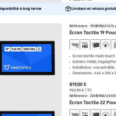
isponibilité à long terme
Livraison et retours gratui
Référence :
19HB9M/U1
76 
Écran Tactile 19 Pou
Écran tactile multi-touch
Entrées: HDMI, DisplayPor
Installation : encastrable
Dimensions : 466 x 285 x
819,00 €
982,80 € TTC
Référence :
22HB9M/U1
100
Écran Tactile 22 Po