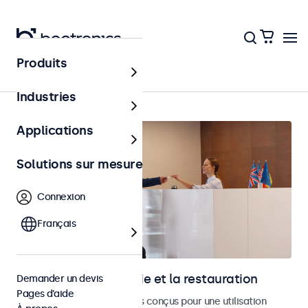
Produits
Accueil
Industries
Applications
Solutions sur mesure
Connexion
Français
Écrans pour l’hôtellerie et la restauration
Demander un devis
Pages d’aide
Moniteurs et écrans tactiles conçus pour une utilisation