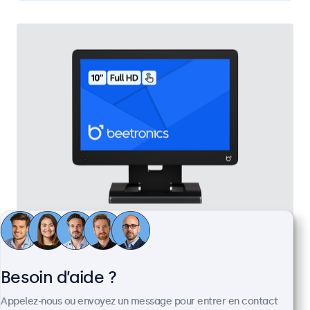
Écran Tactile 10 Pouces
Référence :
10TS7
Besoin d’aide ?
100+ pièces en stock
Appelez-nous ou envoyez un message pour entrer en contact