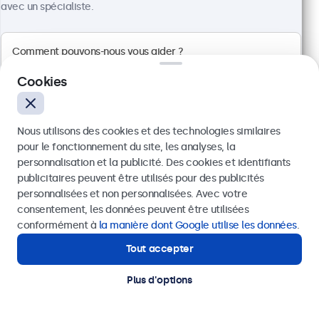
avec un spécialiste.
Écran tactile Full HD multipoint
Entrées : HDMI, DisplayPort, USB-C, VGA
Installation : murale, bureau
Dimensions : 242 x 169 x 34 mm
Cookies
349,00 €
418,80 € TTC
Voir
Ajouter au panier
Nous utilisons des cookies et des technologies similaires
pour le fonctionnement du site, les analyses, la
personnalisation et la publicité. Des cookies et identifiants
publicitaires peuvent être utilisés pour des publicités
Envoyer
personnalisées et non personnalisées. Avec votre
consentement, les données peuvent être utilisées
Ou appelez-nous au
01 79 97 48 02
conformément à
la manière dont Google utilise les données
.
Tout accepter
Besoin d’aide ?
Contactez nos spécialistes.
Plus d'options