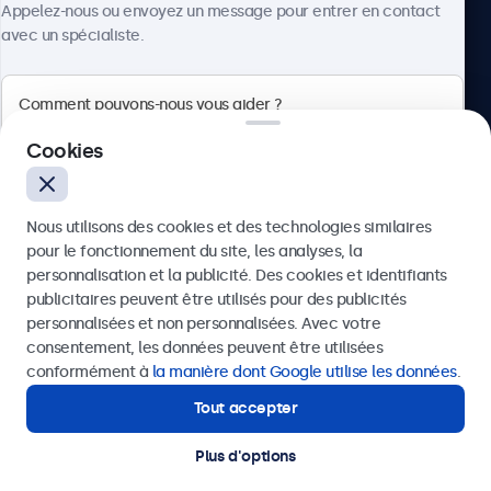
Appelez-nous ou envoyez un message pour entrer en contact
avec un spécialiste.
Beetronics
Cookies
75 Boulevard Haussmann, 75008 Paris, France
Nous utilisons des cookies et des technologies similaires
4.8/5 noté par 5000+ entreprises
pour le fonctionnement du site, les analyses, la
Français
personnalisation et la publicité. Des cookies et identifiants
publicitaires peuvent être utilisés pour des publicités
Envoyer
personnalisées et non personnalisées. Avec votre
consentement, les données peuvent être utilisées
Ou appelez-nous au
01 79 97 48 02
conformément à
la manière dont Google utilise les données
.
Tout accepter
Besoin d’aide ?
Contactez nos spécialistes.
Plus d'options
© 2026 Beetronics