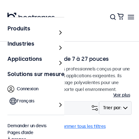
Produits
Accueil
Industries
Écrans Professionels de 7 à 27 pouces
Applications
Moniteurs et écrans tactiles professionnels conçus pour une
Solutions sur mesure
utilisation continue dans des applications exigeantes. Ils
disposent d'options de montage polyvalentes pour une
Connexion
intégration facile dans n'importe quel environnement.
Voir plus
Français
Filtrer (
7
)
Trier par:
Demander un devis
Bureau
15 pouces
Supprimer tous les filtres
Pages d’aide