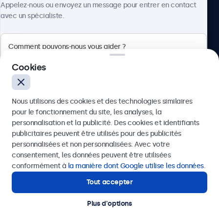
Appelez-nous ou envoyez un message pour entrer en contact
avec un spécialiste.
Beetronics
Cookies
75 Boulevard Haussmann, 75008 Paris, France
Nous utilisons des cookies et des technologies similaires
4.8/5 noté par 5000+ entreprises
pour le fonctionnement du site, les analyses, la
Français
personnalisation et la publicité. Des cookies et identifiants
publicitaires peuvent être utilisés pour des publicités
Envoyer
personnalisées et non personnalisées. Avec votre
consentement, les données peuvent être utilisées
Ou appelez-nous au
01 79 97 48 02
conformément à
la manière dont Google utilise les données
.
Tout accepter
Besoin d’aide ?
Contactez nos spécialistes.
Plus d'options
© 2026 Beetronics