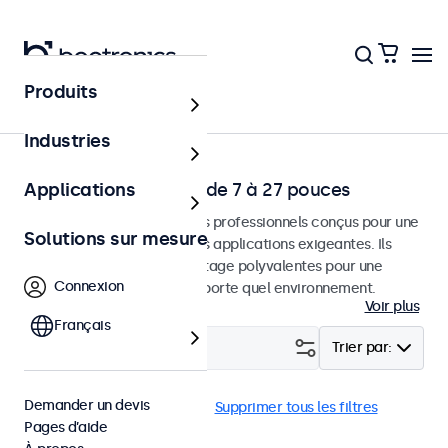
Produits
Accueil
Industries
Écrans Professionels de 7 à 27 pouces
Applications
Moniteurs et écrans tactiles professionnels conçus pour une
Solutions sur mesure
utilisation continue dans des applications exigeantes. Ils
disposent d'options de montage polyvalentes pour une
Connexion
intégration facile dans n'importe quel environnement.
Voir plus
Français
Filtrer (
0
)
Trier par:
Demander un devis
VESA 75 x 75
22 pouces
Supprimer tous les filtres
Pages d’aide